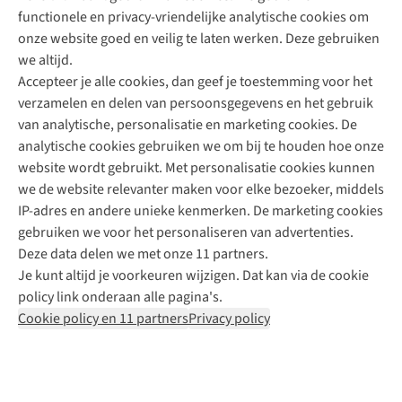
functionele en privacy-vriendelijke analytische cookies om
onze website goed en veilig te laten werken. Deze gebruiken
Direct advies van een Buitenexpert
we altijd.
Accepteer je alle cookies, dan geef je toestemming voor het
+31 (0)85 888 50 88
verzamelen en delen van persoonsgegevens en het gebruik
+31 6 12 28 49 80
van analytische, personalisatie en marketing cookies. De
analytische cookies gebruiken we om bij te houden hoe onze
Contactformulier
website wordt gebruikt. Met personalisatie cookies kunnen
we de website relevanter maken voor elke bezoeker, middels
IP-adres en andere unieke kenmerken. De marketing cookies
Algeme
gebruiken we voor het personaliseren van advertenties.
voorwa
Deze data delen we met onze 11 partners.
|
Je kunt altijd je voorkeuren wijzigen. Dat kan via de cookie
Priva
policy link onderaan alle pagina's.
polic
Cookie policy en 11 partners
Privacy policy
|
Cook
polic
|