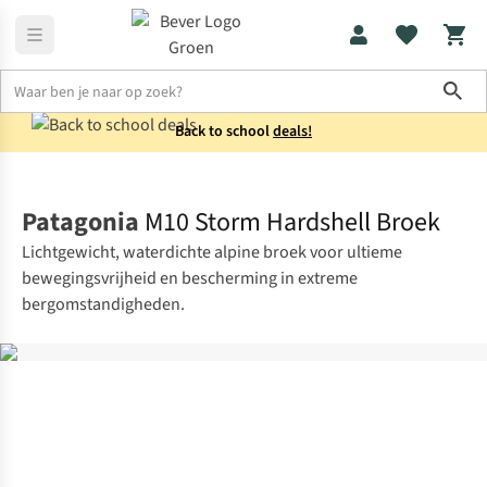
Sho
Back to school
deals!
Fietskleding
Waterdichte fietsbroeken
Patagonia
M10 Storm Hardshell Broek
Lichtgewicht, waterdichte alpine broek voor ultieme
bewegingsvrijheid en bescherming in extreme
bergomstandigheden.