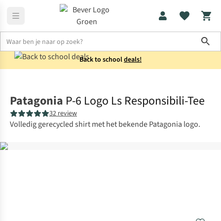
Sho
Back to school
deals!
Shirts
Longsleeves
Patagonia
P-6 Logo Ls Responsibili-Tee
32 review
Volledig gerecycled shirt met het bekende Patagonia logo.