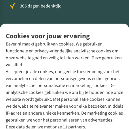
365 dagen bedenktijd
Volg ons voor meer Buiten
Cookies voor jouw ervaring
Bever.nl maakt gebruik van cookies. We gebruiken
functionele en privacy-vriendelijke analytische cookies om
onze website goed en veilig te laten werken. Deze gebruiken
Direct advies van een Buitenexpert
we altijd.
Accepteer je alle cookies, dan geef je toestemming voor het
+31 (0)85 888 50 88
verzamelen en delen van persoonsgegevens en het gebruik
+31 6 12 28 49 80
van analytische, personalisatie en marketing cookies. De
analytische cookies gebruiken we om bij te houden hoe onze
Contactformulier
website wordt gebruikt. Met personalisatie cookies kunnen
we de website relevanter maken voor elke bezoeker, middels
IP-adres en andere unieke kenmerken. De marketing cookies
Algeme
gebruiken we voor het personaliseren van advertenties.
voorwa
Deze data delen we met onze 11 partners.