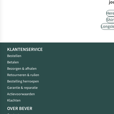
jo
Her
Shir
Longsl
KLANTENSERVICE
Bestellen
Betalen
Bezorgen & afhalen
Retourneren & ruilen
Bestelling herroepen
Garantie & reparatie
Actievoorwaarden
Klachten
OVER BEVER