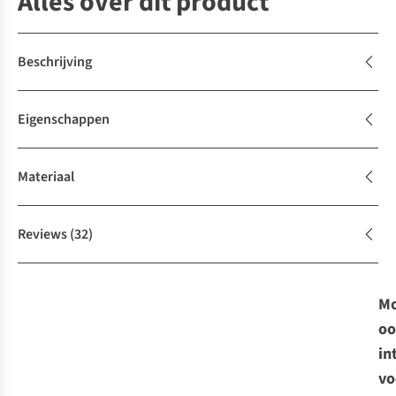
Alles over dit product
Beschrijving
Eigenschappen
Materiaal
Reviews
(32)
Mo
oo
in
vo