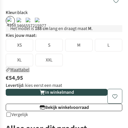
Kleur
:
black
Het model is
188 cm
lang en draagt maat
M
.
Kies jouw maat:
XS
S
M
L
XL
XXL
Maattabel
€54,95
Levertijd:
kies eerst een maat
In winkelmand
Bekijk winkelvoorraad
Vergelijk