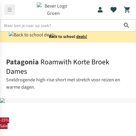
Sho
Back to school
deals!
Broeken
Korte broeken
Patagonia
Roamwith Korte Broek
Dames
Sneldrogende high-rise short met stretch voor reizen en
warme dagen.
-25%
Sale