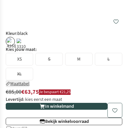
Kleur
:
black
%
Kies jouw maat:
XS
S
M
L
XL
Maattabel
€85,00
€63,75
Je bespaart €21,25
Levertijd:
kies eerst een maat
In winkelmand
Bekijk winkelvoorraad