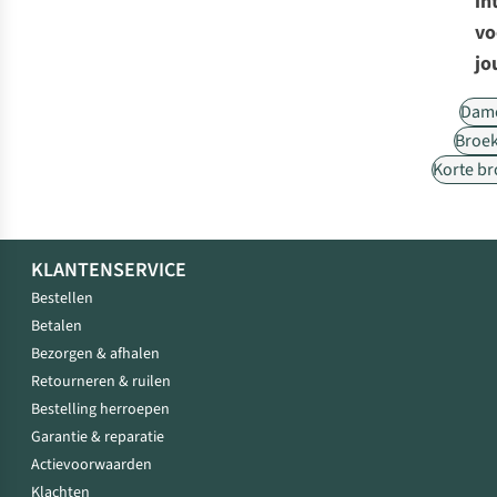
in
vo
jo
Dam
Broe
Korte b
KLANTENSERVICE
Bestellen
Betalen
Bezorgen & afhalen
Retourneren & ruilen
Bestelling herroepen
Garantie & reparatie
Actievoorwaarden
Klachten