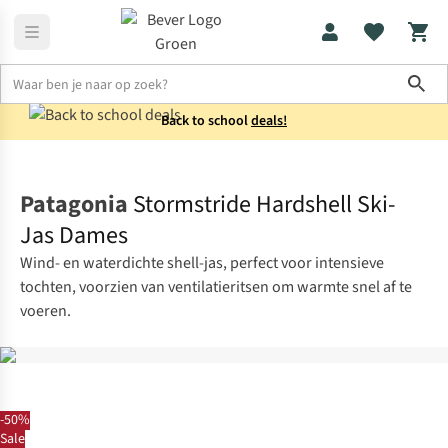
Sho
Back to school
deals!
Jassen
Hardshells
Patagonia
Stormstride Hardshell Ski-
Jas Dames
Wind- en waterdichte shell-jas, perfect voor intensieve
tochten, voorzien van ventilatieritsen om warmte snel af te
voeren.
-50%
Sale