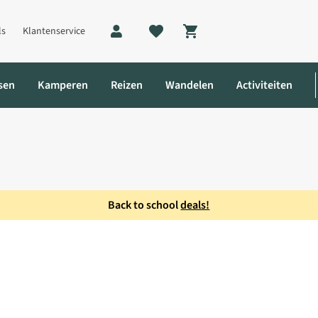
ls
Klantenservice
Shopping cart
sen
Kamperen
Reizen
Wandelen
Activiteiten
Back to school
deals!
oek Dames