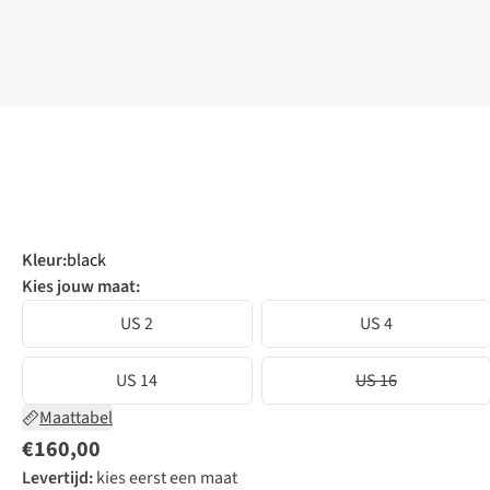
Kleur
:
black
Kies jouw maat:
US 2
US 4
US 14
US 16
Maattabel
€160,00
Levertijd:
kies eerst een maat