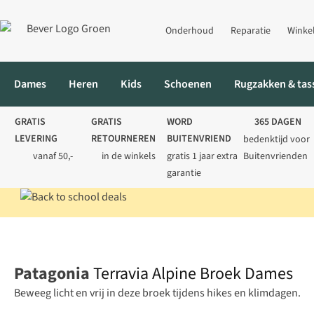
Onderhoud
Reparatie
Winke
Dames
Heren
Kids
Schoenen
Rugzakken & tas
GRATIS
GRATIS
WORD
365 DAGEN
LEVERING
RETOURNEREN
BUITENVRIEND
bedenktijd voor
vanaf 50,-
in de winkels
gratis 1 jaar extra
Buitenvrienden
garantie
Home
Dames
Broeken
Wandelbroeken
Terravia Alpine Br
Patagonia
Terravia Alpine Broek Dames
Beweeg licht en vrij in deze broek tijdens hikes en klimdagen.