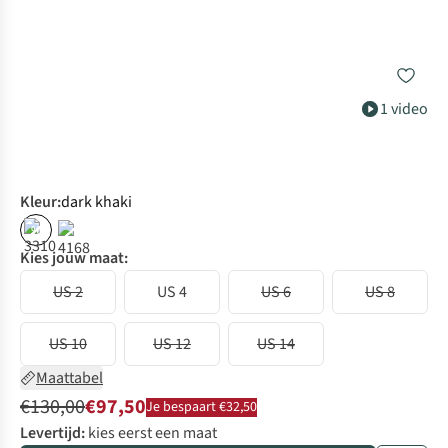
1 video
Kleur
:
dark khaki
%
Kies jouw maat:
US 2
US 4
US 6
US 8
US 10
US 12
US 14
Maattabel
€130,00
€97,50
Je bespaart €32,50
Levertijd:
kies eerst een maat