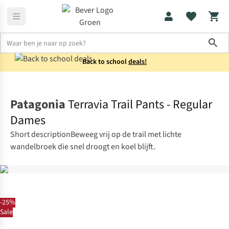
Sho
Back to school
deals!
Broeken
Wandelbroeken
Patagonia
Terravia Trail Pants - Regular
Dames
Short descriptionBeweeg vrij op de trail met lichte
wandelbroek die snel droogt en koel blijft.
-25%
Sale