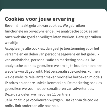
Volg ons voor meer Buiten
Cookies voor jouw ervaring
Bever.nl maakt gebruik van cookies. We gebruiken
functionele en privacy-vriendelijke analytische cookies om
onze website goed en veilig te laten werken. Deze gebruiken
Direct advies van een Buitenexpert
we altijd.
Accepteer je alle cookies, dan geef je toestemming voor het
+31 (0)85 888 50 88
verzamelen en delen van persoonsgegevens en het gebruik
+31 6 12 28 49 80
van analytische, personalisatie en marketing cookies. De
analytische cookies gebruiken we om bij te houden hoe onze
Contactformulier
website wordt gebruikt. Met personalisatie cookies kunnen
we de website relevanter maken voor elke bezoeker, middels
IP-adres en andere unieke kenmerken. De marketing cookies
Algeme
gebruiken we voor het personaliseren van advertenties.
voorwa
Deze data delen we met onze 11 partners.
|
Je kunt altijd je voorkeuren wijzigen. Dat kan via de cookie
Priva
policy link onderaan alle pagina's.