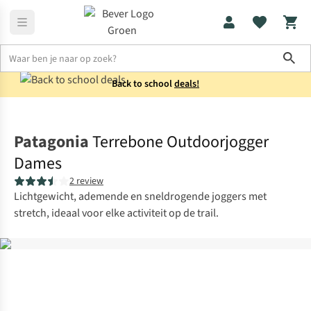
Sho
Back to school
deals!
Broeken
Wandelbroeken
Patagonia
Terrebone Outdoorjogger
Dames
2 review
Lichtgewicht, ademende en sneldrogende joggers met
stretch, ideaal voor elke activiteit op de trail.