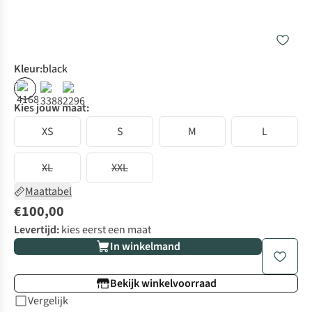
Kleur
:
black
Kies jouw maat:
XS
S
M
L
XL
XXL
Maattabel
€100,00
Levertijd:
kies eerst een maat
In winkelmand
Bekijk winkelvoorraad
Vergelijk