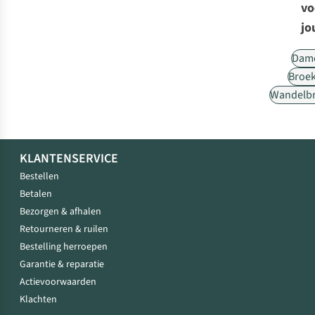
vo
jo
Dam
Broe
Wandelb
KLANTENSERVICE
Bestellen
Betalen
Bezorgen & afhalen
Retourneren & ruilen
Bestelling herroepen
Garantie & reparatie
Actievoorwaarden
Klachten