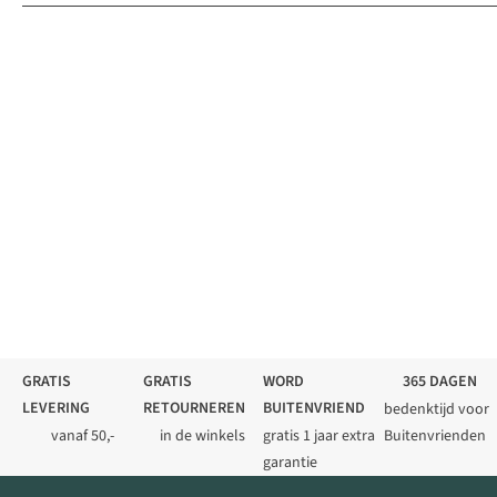
GRATIS
GRATIS
WORD
365 DAGEN
LEVERING
RETOURNEREN
BUITENVRIEND
bedenktijd voor
vanaf 50,-
in de winkels
gratis 1 jaar extra
Buitenvrienden
garantie