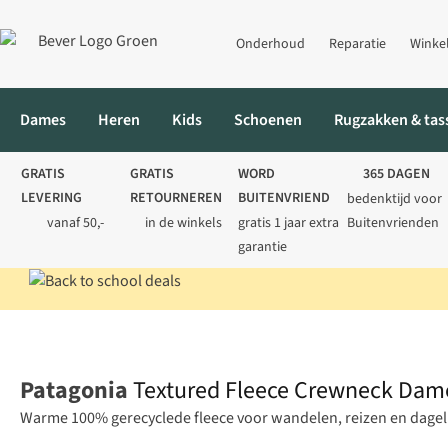
Onderhoud
Reparatie
Winke
Dames
Heren
Kids
Schoenen
Rugzakken & tas
GRATIS
GRATIS
WORD
365 DAGEN
LEVERING
RETOURNEREN
BUITENVRIEND
bedenktijd voor
vanaf 50,-
in de winkels
gratis 1 jaar extra
Buitenvrienden
garantie
Home
Dames
Truien
Sweaters
Textured Fleece Crewneck 
Patagonia
Textured Fleece Crewneck Dam
Warme 100% gerecyclede fleece voor wandelen, reizen en dageli