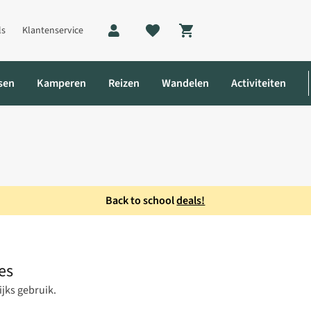
ls
Klantenservice
Shopping cart
sen
Kamperen
Reizen
Wandelen
Activiteiten
Back to school
deals!
Dames
es
jks gebruik.