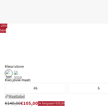
-25%
Sale
Kleur
:
stone
%
Kies jouw maat:
XS
S
Maattabel
€140,00
€105,00
Je bespaart €35,00