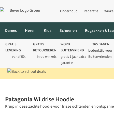
Onderhoud
Reparatie
Winke
Dames
Heren
Kids
Schoenen
Rugzakken & tas
GRATIS
GRATIS
WORD
365 DAGEN
LEVERING
RETOURNEREN
BUITENVRIEND
bedenktijd voor
vanaf 50,-
in de winkels
gratis 1 jaar extra
Buitenvrienden
garantie
Home
Heren
Truien
Sweaters
Wildrise Hoodie
Patagonia
Wildrise Hoodie
Kruip in deze zachte hoodie voor frisse ochtenden en ontspan