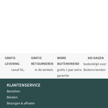
GRATIS
GRATIS
WORD
365 DAGEN
LEVERING
RETOURNEREN
BUITENVRIEND
bedenktijd voor
vanaf 50,-
in de winkels
gratis 1 jaar extra
Buitenvrienden
garantie
KLANTENSERVICE
Bestellen
Betalen
Bezorgen & afhalen