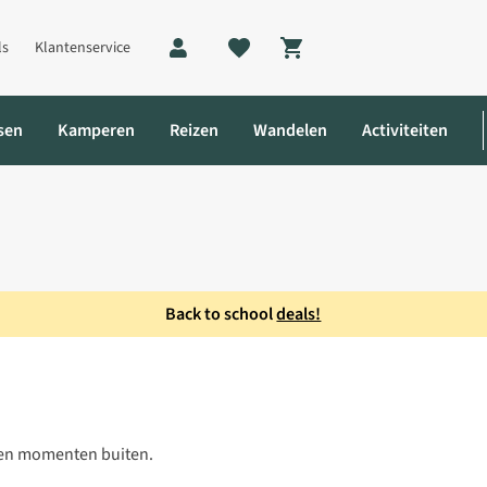
ls
Klantenservice
Shopping cart
sen
Kamperen
Reizen
Wandelen
Activiteiten
Back to school
deals!
nen momenten buiten.