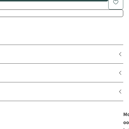
Mo
oo