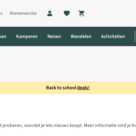
ls
Klantenservice
Shopping cart
sen
Kamperen
Reizen
Wandelen
Activiteiten
Back to school
deals!
st proberen, voordat je iets nieuws koopt. Meer informatie vind je h