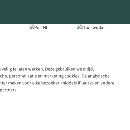
veilig te laten werken. Deze gebruiken we altijd.
Algeme
che, personalisatie en marketing cookies. De analytische
voorwa
nter maken voor elke bezoeker, middels IP-adres en andere
|
partners.
Priva
polic
|
Cook
polic
|