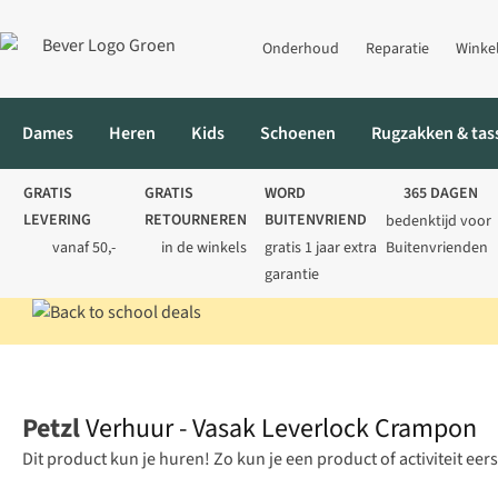
Onderhoud
Reparatie
Winke
Dames
Heren
Kids
Schoenen
Rugzakken & tas
GRATIS
GRATIS
WORD
365 DAGEN
LEVERING
RETOURNEREN
BUITENVRIEND
bedenktijd voor
vanaf 50,-
in de winkels
gratis 1 jaar extra
Buitenvrienden
garantie
Petzl
Verhuur - Vasak Leverlock Crampon
Dit product kun je huren! Zo kun je een product of activiteit eer