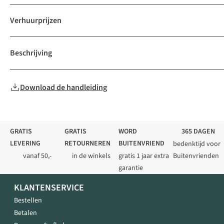
Verhuurprijzen
Beschrijving
Download de handleiding
GRATIS
GRATIS
WORD
365 DAGEN
LEVERING
RETOURNEREN
BUITENVRIEND
bedenktijd voor
vanaf 50,-
in de winkels
gratis 1 jaar extra
Buitenvrienden
garantie
KLANTENSERVICE
Bestellen
Betalen