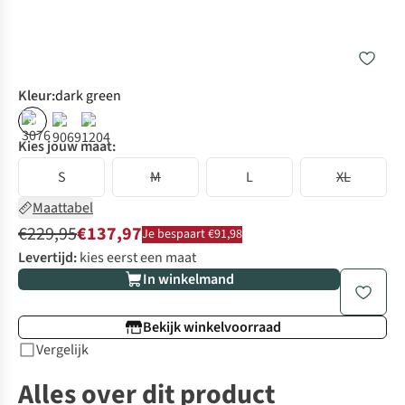
Kleur
:
dark green
%
%
%
Kies jouw maat:
S
M
L
XL
Maattabel
€229,95
€137,97
Je bespaart €91,98
Levertijd:
kies eerst een maat
In winkelmand
Bekijk winkelvoorraad
Vergelijk
Alles over dit product