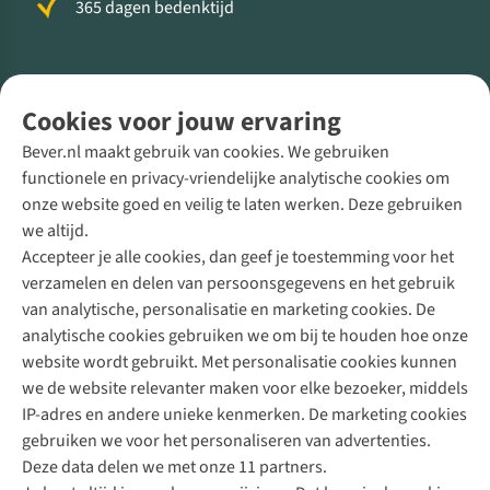
365 dagen bedenktijd
Volg ons voor meer Buiten
Cookies voor jouw ervaring
Bever.nl maakt gebruik van cookies. We gebruiken
functionele en privacy-vriendelijke analytische cookies om
onze website goed en veilig te laten werken. Deze gebruiken
Direct advies van een Buitenexpert
we altijd.
Accepteer je alle cookies, dan geef je toestemming voor het
+31 (0)85 888 50 88
verzamelen en delen van persoonsgegevens en het gebruik
+31 6 12 28 49 80
van analytische, personalisatie en marketing cookies. De
analytische cookies gebruiken we om bij te houden hoe onze
Contactformulier
website wordt gebruikt. Met personalisatie cookies kunnen
we de website relevanter maken voor elke bezoeker, middels
IP-adres en andere unieke kenmerken. De marketing cookies
Algeme
gebruiken we voor het personaliseren van advertenties.
voorwa
Deze data delen we met onze 11 partners.
|