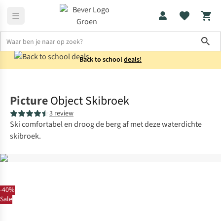
Sho
Back to school
deals!
Skikleding
Skibroeken
Picture
Object Skibroek
3 review
Ski comfortabel en droog de berg af met deze waterdichte
skibroek.
-40%
Sale