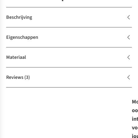
Beschrijving
Eigenschappen
Materiaal
Reviews
(3)
Mo
oo
in
vo
jo