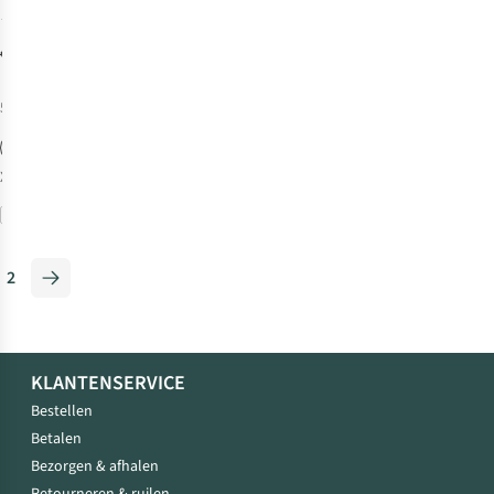
8
€59,98
€119,95
5
kleuren beschikbaar
%
%
%
XS
Vergelijk
2
KLANTENSERVICE
Bestellen
Betalen
Bezorgen & afhalen
Retourneren & ruilen