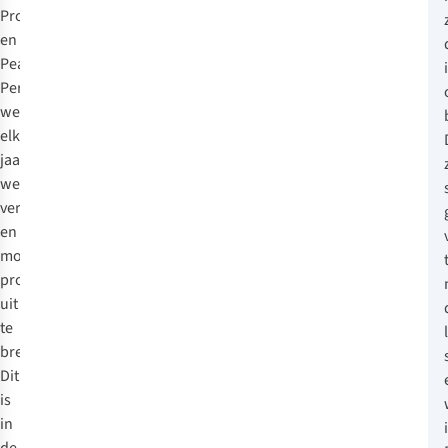
Protest
en
Peak
Performance
weten
elk
jaar
weer
vernieuwende
en
modieuze
producten
uit
te
brengen.
Dit
is
in