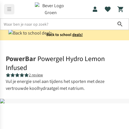
Sho
Back to school
deals!
Home
Voeding
PowerBar
Powergel Hydro Lemon
Infused
2 review
Vul je energie snel aan tijdens het sporten met deze
vertrouwde koolhydraatgel met natrium.