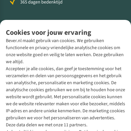
365 dagen bedenktijd
Volg ons voor meer Buiten
Cookies voor jouw ervaring
Bever.nl maakt gebruik van cookies. We gebruiken
functionele en privacy-vriendelijke analytische cookies om
onze website goed en veilig te laten werken. Deze gebruiken
Direct advies van een Buitenexpert
we altijd.
Accepteer je alle cookies, dan geef je toestemming voor het
+31 (0)85 888 50 88
verzamelen en delen van persoonsgegevens en het gebruik
+31 6 12 28 49 80
van analytische, personalisatie en marketing cookies. De
analytische cookies gebruiken we om bij te houden hoe onze
Contactformulier
website wordt gebruikt. Met personalisatie cookies kunnen
we de website relevanter maken voor elke bezoeker, middels
IP-adres en andere unieke kenmerken. De marketing cookies
Algeme
gebruiken we voor het personaliseren van advertenties.
voorwa
Deze data delen we met onze 11 partners.
|