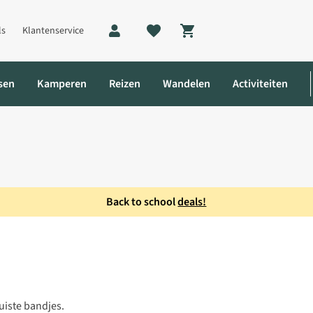
ls
Klantenservice
Shopping cart
sen
Kamperen
Reizen
Wandelen
Activiteiten
Back to school
deals!
ni Top Wms
uiste bandjes.