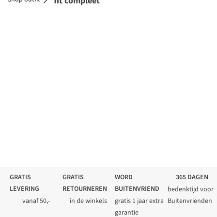
Maak je outfit compleet
GRATIS
GRATIS
WORD
365 DAGEN
LEVERING
RETOURNEREN
BUITENVRIEND
bedenktijd voor
vanaf 50,-
in de winkels
gratis 1 jaar extra
Buitenvrienden
garantie