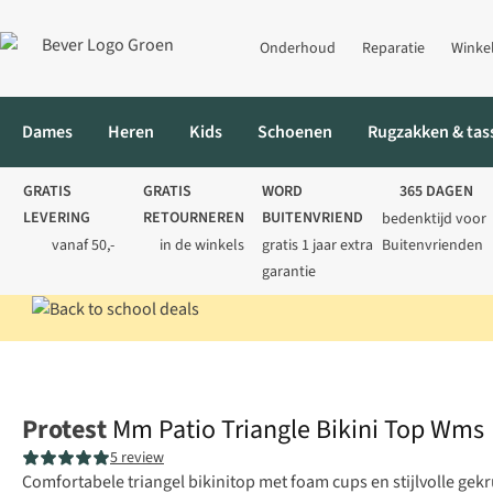
Onderhoud
Reparatie
Winke
Dames
Heren
Kids
Schoenen
Rugzakken & tas
GRATIS
GRATIS
WORD
365 DAGEN
LEVERING
RETOURNEREN
BUITENVRIEND
bedenktijd voor
vanaf 50,-
in de winkels
gratis 1 jaar extra
Buitenvrienden
garantie
Home
Dames
Zwemkleding
Bikini's
Mm Patio Triangle Biki
Protest
Mm Patio Triangle Bikini Top Wms
5 review
Comfortabele triangel bikinitop met foam cups en stijlvolle gekr