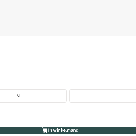
M
L
In winkelmand