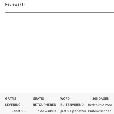
Reviews
(1)
GRATIS
GRATIS
WORD
365 DAGEN
LEVERING
RETOURNEREN
BUITENVRIEND
bedenktijd voor
vanaf 50,-
in de winkels
gratis 1 jaar extra
Buitenvrienden