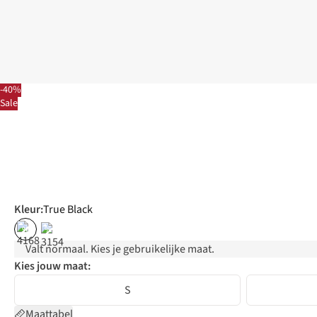
-40%
Sale
Kleur
:
True Black
%
%
Valt normaal. Kies je gebruikelijke maat.
Kies jouw maat:
S
Maattabel