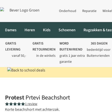
Onderhoud
Reparatie
Winke
Dames
Heren
Kids
Schoenen
Rugzakken & tas
GRATIS
GRATIS
WORD
365 DAGEN
LEVERING
RETOURNEREN
BUITENVRIEND
bedenktijd voor
vanaf 50,-
in de winkels
gratis 1 jaar extra
Buitenvrienden
garantie
Home
Dames
Zwemkleding
Bikini's
Prtevi Beachshort
Protest
Prtevi Beachshort
1 review
Korte beachshort met achterzak.