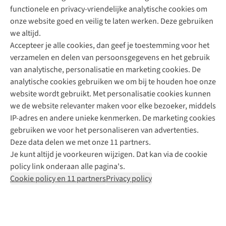
functionele en privacy-vriendelijke analytische cookies om
onze website goed en veilig te laten werken. Deze gebruiken
Direct advies van een Buitenexpert
we altijd.
Accepteer je alle cookies, dan geef je toestemming voor het
+31 (0)85 888 50 88
verzamelen en delen van persoonsgegevens en het gebruik
+31 6 12 28 49 80
van analytische, personalisatie en marketing cookies. De
analytische cookies gebruiken we om bij te houden hoe onze
Contactformulier
website wordt gebruikt. Met personalisatie cookies kunnen
we de website relevanter maken voor elke bezoeker, middels
IP-adres en andere unieke kenmerken. De marketing cookies
Algeme
gebruiken we voor het personaliseren van advertenties.
voorwa
Deze data delen we met onze 11 partners.
|
Je kunt altijd je voorkeuren wijzigen. Dat kan via de cookie
Priva
policy link onderaan alle pagina's.
polic
Cookie policy en 11 partners
Privacy policy
|
Cook
polic
|