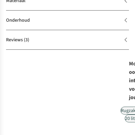
Materiaal
Onderhoud
Reviews
(3)
Mo
oo
in
vo
jo
Rugza
20 li