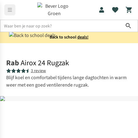
Sho
Back to school
deals!
Rugzakken
20 liter
Rab
Airox 24 Rugzak
3 review
Blijf koel en comfortabel tijdens lange dagtochten in warm
weer met een goed ventilerende rugzak.