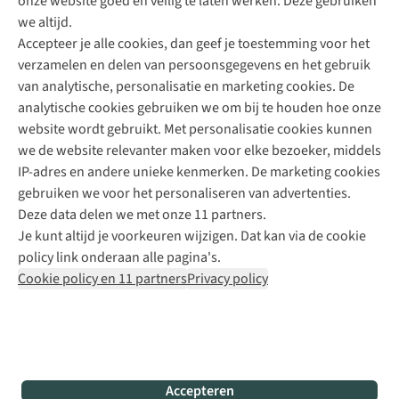
onze website goed en veilig te laten werken. Deze gebruiken
Direct advies van een Buitenexpert
we altijd.
Accepteer je alle cookies, dan geef je toestemming voor het
+31 (0)85 888 50 88
verzamelen en delen van persoonsgegevens en het gebruik
+31 6 12 28 49 80
van analytische, personalisatie en marketing cookies. De
analytische cookies gebruiken we om bij te houden hoe onze
Contactformulier
website wordt gebruikt. Met personalisatie cookies kunnen
we de website relevanter maken voor elke bezoeker, middels
IP-adres en andere unieke kenmerken. De marketing cookies
Algeme
gebruiken we voor het personaliseren van advertenties.
voorwa
Deze data delen we met onze 11 partners.
|
Je kunt altijd je voorkeuren wijzigen. Dat kan via de cookie
Priva
policy link onderaan alle pagina's.
polic
Cookie policy en 11 partners
Privacy policy
|
Cook
polic
|
© 202
Accepteren
Bever