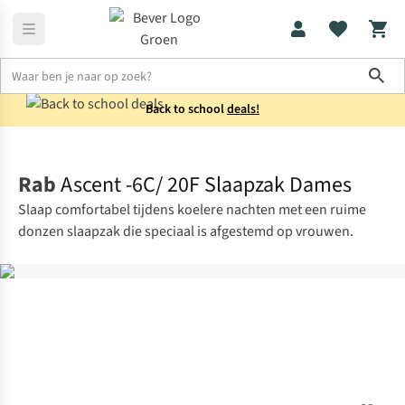
Sho
Back to school
deals!
Dames
Uitrusting
Rab
Ascent -6C/ 20F Slaapzak Dames
Slaap comfortabel tijdens koelere nachten met een ruime
donzen slaapzak die speciaal is afgestemd op vrouwen.