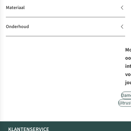
Materiaal
Onderhoud
Mo
oo
in
vo
jo
Dam
Uitrus
KLANTENSERVICE