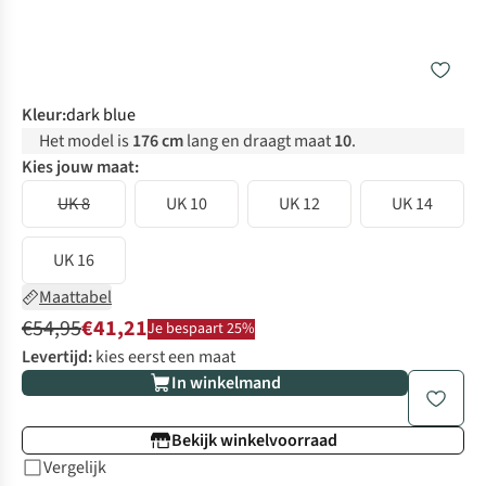
Kleur
:
dark blue
Het model is
176 cm
lang en draagt maat
10
.
Kies jouw maat:
UK 8
UK 10
UK 12
UK 14
UK 16
Maattabel
€54,95
€41,21
Je bespaart 25%
Levertijd:
kies eerst een maat
In winkelmand
Bekijk winkelvoorraad
Vergelijk