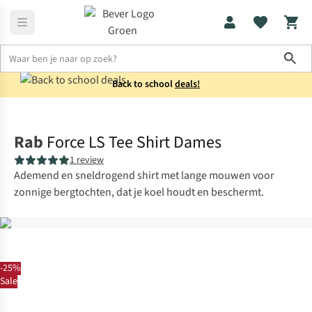
Sho
Back to school
deals!
Shirts
Longsleeves
Rab
Force LS Tee Shirt Dames
1 review
Ademend en sneldrogend shirt met lange mouwen voor
zonnige bergtochten, dat je koel houdt en beschermt.
-25%
Sale