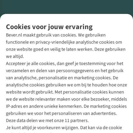
Volg ons voor meer Buiten
Cookies voor jouw ervaring
Bever.nl maakt gebruik van cookies. We gebruiken
functionele en privacy-vriendelijke analytische cookies om
onze website goed en veilig te laten werken. Deze gebruiken
Direct advies van een Buitenexpert
we altijd.
Accepteer je alle cookies, dan geef je toestemming voor het
+31 (0)85 888 50 88
verzamelen en delen van persoonsgegevens en het gebruik
+31 6 12 28 49 80
van analytische, personalisatie en marketing cookies. De
analytische cookies gebruiken we om bij te houden hoe onze
Contactformulier
website wordt gebruikt. Met personalisatie cookies kunnen
we de website relevanter maken voor elke bezoeker, middels
IP-adres en andere unieke kenmerken. De marketing cookies
Algeme
gebruiken we voor het personaliseren van advertenties.
voorwa
Deze data delen we met onze 11 partners.
|
Je kunt altijd je voorkeuren wijzigen. Dat kan via de cookie
Priva