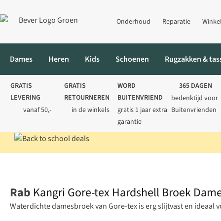
Onderhoud
Reparatie
Winke
Dames
Heren
Kids
Schoenen
Rugzakken & tas
GRATIS
GRATIS
WORD
365 DAGEN
LEVERING
RETOURNEREN
BUITENVRIEND
bedenktijd voor
vanaf 50,-
in de winkels
gratis 1 jaar extra
Buitenvrienden
garantie
Home
Dames
Fietskleding
Waterdichte fietsbroeken
Kangri
Rab
Kangri Gore-tex Hardshell Broek Dam
Waterdichte damesbroek van Gore-tex is erg slijtvast en ideaal v