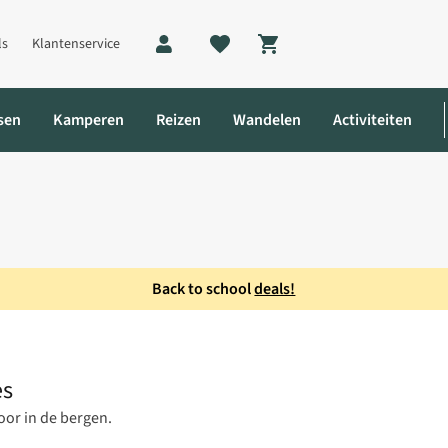
ls
Klantenservice
Shopping cart
sen
Kamperen
Reizen
Wandelen
Activiteiten
Back to school
deals!
 Gore-tex Hardshell Broek Dames
es
oor in de bergen.