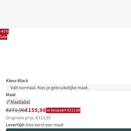
-41%
Sale
Kleur
:
Black
Valt normaal. Kies je gebruikelijke maat.
Maat
Maattabel
€271,96
€159,98
Je bespaart €111,98
Originele prijs: €319,95
Levertijd:
kies eerst een maat