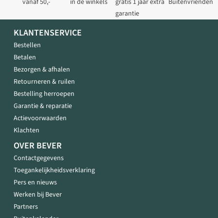
vanaf 50,-
in de winkels
gratis 1 jaar extra
Buitenvrienden
garantie
KLANTENSERVICE
Bestellen
Betalen
Bezorgen & afhalen
Retourneren & ruilen
Bestelling herroepen
Garantie & reparatie
Actievoorwaarden
Klachten
OVER BEVER
Contactgegevens
Toegankelijkheidsverklaring
Pers en nieuws
Werken bij Bever
Partners