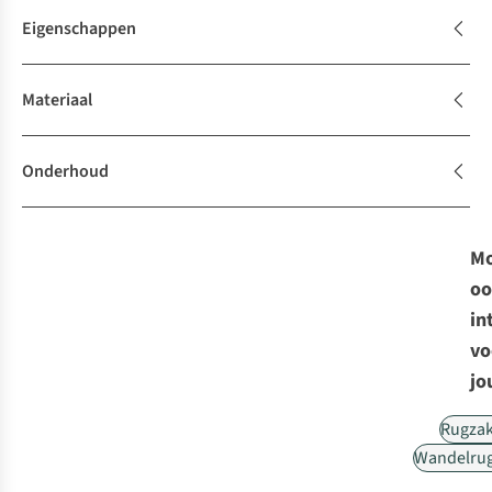
Eigenschappen
Materiaal
Onderhoud
Mo
oo
in
vo
jo
Rugza
Wandelru