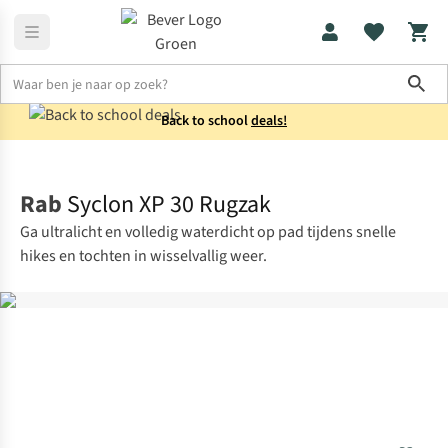
Sho
Back to school
deals!
Rugzakken
Wandelrugzakken
Rab
Syclon XP 30 Rugzak
Ga ultralicht en volledig waterdicht op pad tijdens snelle
hikes en tochten in wisselvallig weer.