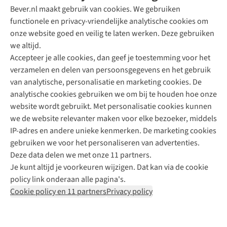
Bever.nl maakt gebruik van cookies. We gebruiken
functionele en privacy-vriendelijke analytische cookies om
onze website goed en veilig te laten werken. Deze gebruiken
Direct advies van een Buitenexpert
we altijd.
Accepteer je alle cookies, dan geef je toestemming voor het
+31 (0)85 888 50 88
verzamelen en delen van persoonsgegevens en het gebruik
+31 6 12 28 49 80
van analytische, personalisatie en marketing cookies. De
analytische cookies gebruiken we om bij te houden hoe onze
Contactformulier
website wordt gebruikt. Met personalisatie cookies kunnen
we de website relevanter maken voor elke bezoeker, middels
IP-adres en andere unieke kenmerken. De marketing cookies
Algeme
gebruiken we voor het personaliseren van advertenties.
voorwa
Deze data delen we met onze 11 partners.
|
Je kunt altijd je voorkeuren wijzigen. Dat kan via de cookie
Priva
policy link onderaan alle pagina's.
polic
Cookie policy en 11 partners
Privacy policy
|
Cook
polic