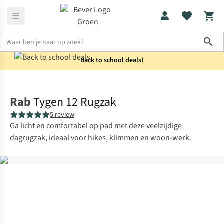
Sho
Back to school
deals!
Rugzakken
Wandelrugzakken
Rab
Tygen 12 Rugzak
5 review
Ga licht en comfortabel op pad met deze veelzijdige
dagrugzak, ideaal voor hikes, klimmen en woon-werk.