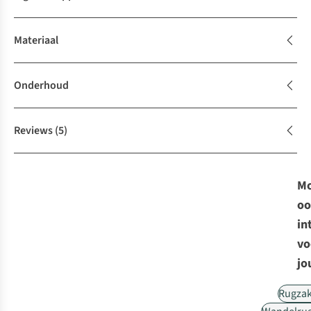
Materiaal
Onderhoud
Reviews
(5)
Mo
oo
in
vo
jo
Rugza