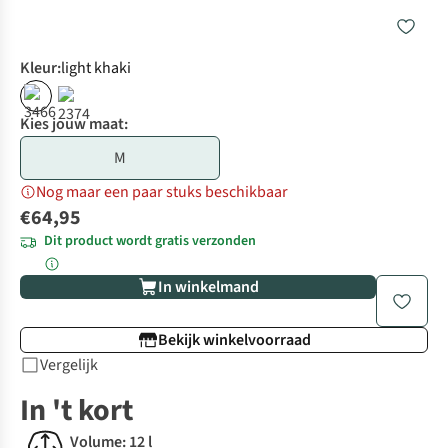
Kleur
:
light khaki
Kies jouw maat:
M
Nog maar een paar stuks beschikbaar
€64,95
Dit product wordt gratis verzonden
In winkelmand
Bekijk winkelvoorraad
Vergelijk
In 't kort
Volume: 12 l