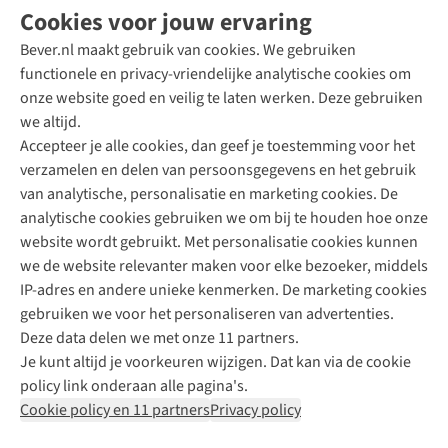
Cookies voor jouw ervaring
Bever.nl maakt gebruik van cookies. We gebruiken
functionele en privacy-vriendelijke analytische cookies om
onze website goed en veilig te laten werken. Deze gebruiken
Direct advies van een Buitenexpert
we altijd.
Accepteer je alle cookies, dan geef je toestemming voor het
+31 (0)85 888 50 88
verzamelen en delen van persoonsgegevens en het gebruik
+31 6 12 28 49 80
van analytische, personalisatie en marketing cookies. De
analytische cookies gebruiken we om bij te houden hoe onze
Contactformulier
website wordt gebruikt. Met personalisatie cookies kunnen
we de website relevanter maken voor elke bezoeker, middels
IP-adres en andere unieke kenmerken. De marketing cookies
Algeme
gebruiken we voor het personaliseren van advertenties.
voorwa
Deze data delen we met onze 11 partners.
|
Je kunt altijd je voorkeuren wijzigen. Dat kan via de cookie
Priva
policy link onderaan alle pagina's.
polic
Cookie policy en 11 partners
Privacy policy
|
Cook