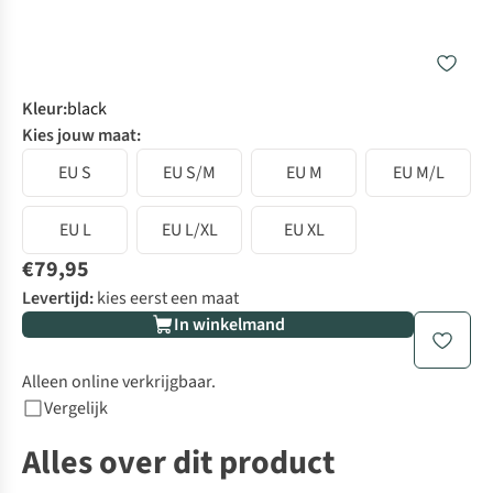
Kleur
:
black
Kies jouw maat:
EU S
EU S/M
EU M
EU M/L
EU L
EU L/XL
EU XL
€79,95
Levertijd:
kies eerst een maat
In winkelmand
Alleen online verkrijgbaar.
Vergelijk
Alles over dit product