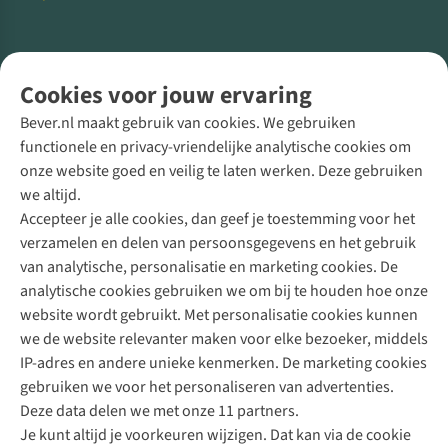
Volg ons voor meer Buiten
Cookies voor jouw ervaring
Bever.nl maakt gebruik van cookies. We gebruiken
functionele en privacy-vriendelijke analytische cookies om
onze website goed en veilig te laten werken. Deze gebruiken
Direct advies van een Buitenexpert
we altijd.
Accepteer je alle cookies, dan geef je toestemming voor het
+31 (0)85 888 50 88
verzamelen en delen van persoonsgegevens en het gebruik
+31 6 12 28 49 80
van analytische, personalisatie en marketing cookies. De
analytische cookies gebruiken we om bij te houden hoe onze
Contactformulier
website wordt gebruikt. Met personalisatie cookies kunnen
we de website relevanter maken voor elke bezoeker, middels
IP-adres en andere unieke kenmerken. De marketing cookies
Algeme
gebruiken we voor het personaliseren van advertenties.
voorwa
Deze data delen we met onze 11 partners.
|
Je kunt altijd je voorkeuren wijzigen. Dat kan via de cookie