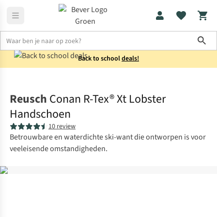
Sho
Back to school
deals!
Accessoires
Wanten
Reusch
Conan R-Tex® Xt Lobster
Handschoen
10 review
Betrouwbare en waterdichte ski-want die ontworpen is voor
veeleisende omstandigheden.