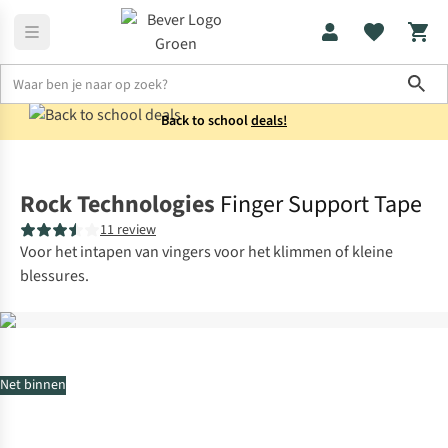
Sho
Back to school
deals!
Klimuitrusting
Accessoires
Rock Technologies
Finger Support Tape
11 review
Voor het intapen van vingers voor het klimmen of kleine
blessures.
Net binnen