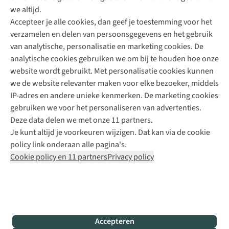
Direct advies van een Buitenexpert
we altijd.
Accepteer je alle cookies, dan geef je toestemming voor het
+31 (0)85 888 50 88
verzamelen en delen van persoonsgegevens en het gebruik
+31 6 12 28 49 80
van analytische, personalisatie en marketing cookies. De
analytische cookies gebruiken we om bij te houden hoe onze
Contactformulier
website wordt gebruikt. Met personalisatie cookies kunnen
we de website relevanter maken voor elke bezoeker, middels
IP-adres en andere unieke kenmerken. De marketing cookies
Algeme
gebruiken we voor het personaliseren van advertenties.
voorwa
Deze data delen we met onze 11 partners.
|
Je kunt altijd je voorkeuren wijzigen. Dat kan via de cookie
Priva
policy link onderaan alle pagina's.
polic
Cookie policy en 11 partners
Privacy policy
|
Cook
polic
|
© 202
Accepteren
Bever