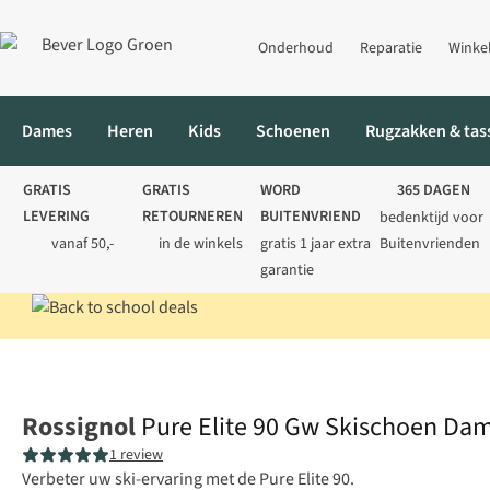
Onderhoud
Reparatie
Winke
Dames
Heren
Kids
Schoenen
Rugzakken & tas
GRATIS
GRATIS
WORD
365 DAGEN
LEVERING
RETOURNEREN
BUITENVRIEND
bedenktijd voor
vanaf 50,-
in de winkels
gratis 1 jaar extra
Buitenvrienden
garantie
Home
Dames
Kleding
Pure Elite 90 Gw Skischoen Dames
Rossignol
Pure Elite 90 Gw Skischoen Da
1 review
Verbeter uw ski-ervaring met de Pure Elite 90.