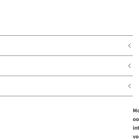
Mo
oo
in
vo