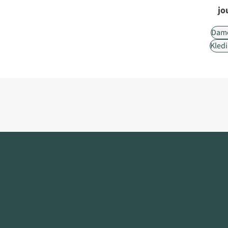
jo
Dam
Kled