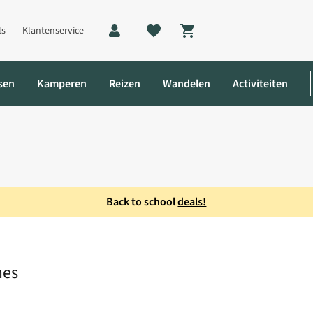
ls
Klantenservice
Shopping cart
sen
Kamperen
Reizen
Wandelen
Activiteiten
Back to school
deals!
mes