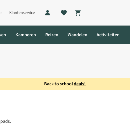
ls
Klantenservice
Shopping cart
sen
Kamperen
Reizen
Wandelen
Activiteiten
Back to school
deals!
ikinitop
 pads.