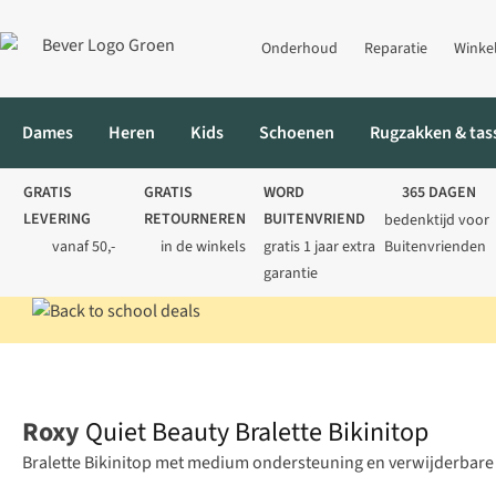
Onderhoud
Reparatie
Winke
Dames
Heren
Kids
Schoenen
Rugzakken & tas
GRATIS
GRATIS
WORD
365 DAGEN
LEVERING
RETOURNEREN
BUITENVRIEND
bedenktijd voor
vanaf 50,-
in de winkels
gratis 1 jaar extra
Buitenvrienden
garantie
Home
Dames
Zwemkleding
Bikini's
Quiet Beauty Bralette B
Roxy
Quiet Beauty Bralette Bikinitop
Bralette Bikinitop met medium ondersteuning en verwijderbare