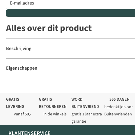
Alles over dit product
Beschrijving
Eigenschappen
GRATIS
GRATIS
WORD
365 DAGEN
LEVERING
RETOURNEREN
BUITENVRIEND
bedenktijd voor
vanaf 50,-
in de winkels
gratis 1 jaar extra
Buitenvrienden
garantie
KLANTENSERVICE