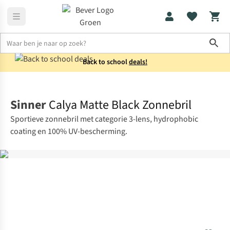
Sho
Back to school
deals!
Sportkleding
Accessoires
Sinner
Calya Matte Black Zonnebril
Sportieve zonnebril met categorie 3-lens, hydrophobic
coating en 100% UV-bescherming.