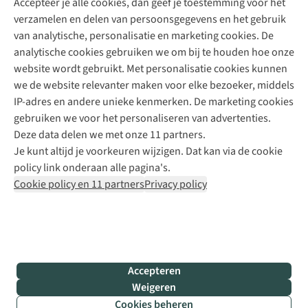
Accepteer je alle cookies, dan geef je toestemming voor het
+31 (0)85 888 50 88
verzamelen en delen van persoonsgegevens en het gebruik
+31 6 12 28 49 80
van analytische, personalisatie en marketing cookies. De
analytische cookies gebruiken we om bij te houden hoe onze
Contactformulier
website wordt gebruikt. Met personalisatie cookies kunnen
we de website relevanter maken voor elke bezoeker, middels
IP-adres en andere unieke kenmerken. De marketing cookies
Algeme
gebruiken we voor het personaliseren van advertenties.
voorwa
Deze data delen we met onze 11 partners.
|
Je kunt altijd je voorkeuren wijzigen. Dat kan via de cookie
Priva
policy link onderaan alle pagina's.
polic
Cookie policy en 11 partners
Privacy policy
|
Cook
polic
|
© 202
Accepteren
Bever
Weigeren
B.V. Al
Cookies beheren
rights