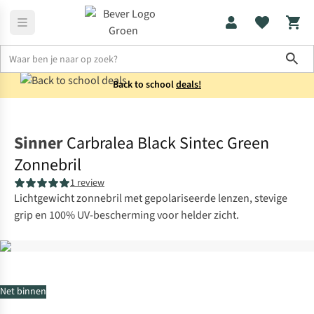
Sho
Back to school
deals!
Accessoires
Zonnebrillen
Sinner
Carbralea Black Sintec Green
Zonnebril
1 review
Lichtgewicht zonnebril met gepolariseerde lenzen, stevige
grip en 100% UV-bescherming voor helder zicht.
Net binnen