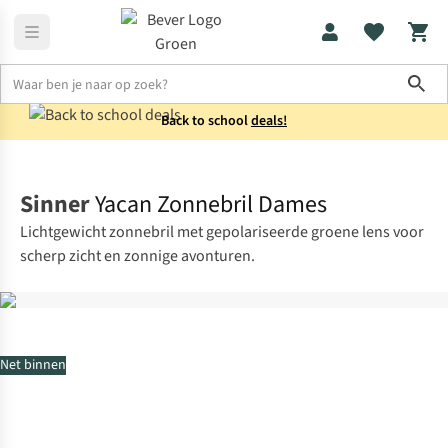
Sho
Back to school
deals!
Accessoires
Zonnebrillen
Sinner
Yacan Zonnebril Dames
Lichtgewicht zonnebril met gepolariseerde groene lens voor
scherp zicht en zonnige avonturen.
Net binnen