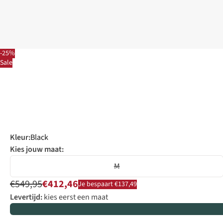
-25%
Sale
Kleur
:
Black
Kies jouw maat:
M
€549,95
€412,46
Je bespaart €137,49
Levertijd:
kies eerst een maat