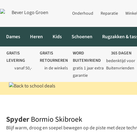
Onderhoud
Reparatie
Winke
Dames
Heren
Kids
Schoenen
Rugzakken & tas
GRATIS
GRATIS
WORD
365 DAGEN
LEVERING
RETOURNEREN
BUITENVRIEND
bedenktijd voor
vanaf 50,-
in de winkels
gratis 1 jaar extra
Buitenvrienden
garantie
Home
Heren
Skikleding
Skibroeken
Bormio Skibroek
Spyder
Bormio Skibroek
Blijf warm, droog en soepel bewegen op de piste met deze tech