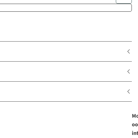
Mo
oo
in