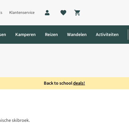
ls
Klantenservice
Shopping cart
sen
Kamperen
Reizen
Wandelen
Activiteiten
Back to school
deals!
nische skibroek.