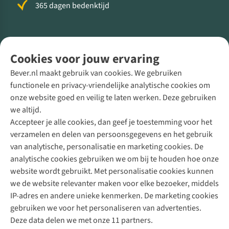
365 dagen bedenktijd
Volg ons voor meer Buiten
Cookies voor jouw ervaring
Bever.nl maakt gebruik van cookies. We gebruiken
functionele en privacy-vriendelijke analytische cookies om
onze website goed en veilig te laten werken. Deze gebruiken
Direct advies van een Buitenexpert
we altijd.
Accepteer je alle cookies, dan geef je toestemming voor het
+31 (0)85 888 50 88
verzamelen en delen van persoonsgegevens en het gebruik
+31 6 12 28 49 80
van analytische, personalisatie en marketing cookies. De
analytische cookies gebruiken we om bij te houden hoe onze
Contactformulier
website wordt gebruikt. Met personalisatie cookies kunnen
we de website relevanter maken voor elke bezoeker, middels
IP-adres en andere unieke kenmerken. De marketing cookies
Algeme
gebruiken we voor het personaliseren van advertenties.
voorwa
Deze data delen we met onze 11 partners.