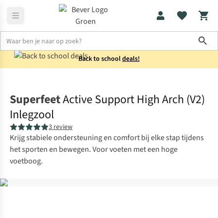
Sho
Back to school
deals!
Schoenen
Inlegzolen
Superfeet
Active Support High Arch (V2)
Inlegzool
3 review
Krijg stabiele ondersteuning en comfort bij elke stap tijdens
het sporten en bewegen. Voor voeten met een hoge
voetboog.