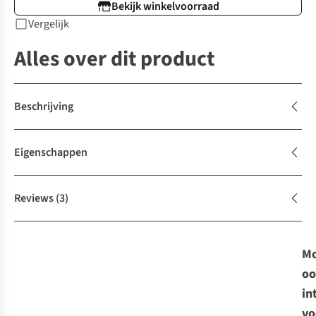
Bekijk winkelvoorraad
Vergelijk
Alles over dit product
Beschrijving
Eigenschappen
Reviews
(3)
Mo
oo
in
vo