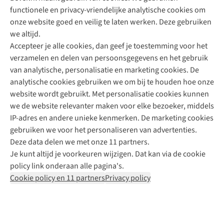
functionele en privacy-vriendelijke analytische cookies om
onze website goed en veilig te laten werken. Deze gebruiken
Direct advies van een Buitenexpert
we altijd.
Accepteer je alle cookies, dan geef je toestemming voor het
+31 (0)85 888 50 88
verzamelen en delen van persoonsgegevens en het gebruik
+31 6 12 28 49 80
van analytische, personalisatie en marketing cookies. De
analytische cookies gebruiken we om bij te houden hoe onze
Contactformulier
website wordt gebruikt. Met personalisatie cookies kunnen
we de website relevanter maken voor elke bezoeker, middels
IP-adres en andere unieke kenmerken. De marketing cookies
Algeme
gebruiken we voor het personaliseren van advertenties.
voorwa
Deze data delen we met onze 11 partners.
|
Je kunt altijd je voorkeuren wijzigen. Dat kan via de cookie
Priva
policy link onderaan alle pagina's.
polic
Cookie policy en 11 partners
Privacy policy
|
Cook
polic
|