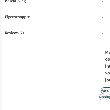
Beschrijving
Eigenschappen
Reviews
(2)
Mo
oo
in
vo
jo
Voed
Maalti