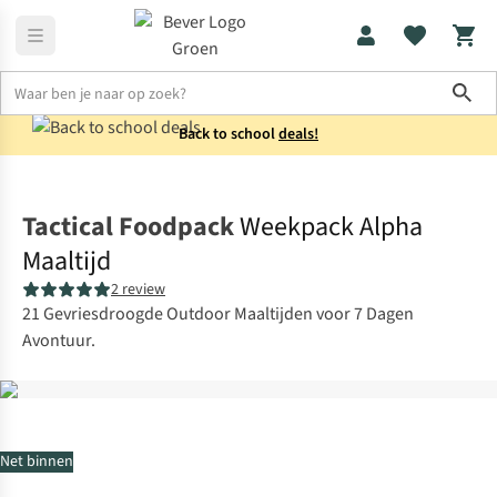
Sho
Back to school
deals!
Voeding
Maaltijden
Tactical Foodpack
Weekpack Alpha
Maaltijd
2 review
21 Gevriesdroogde Outdoor Maaltijden voor 7 Dagen
Avontuur.
Net binnen