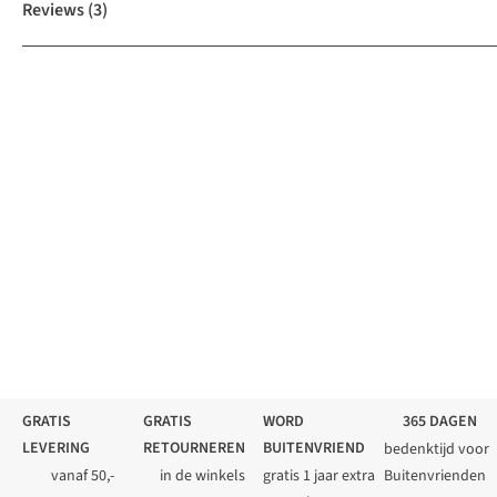
Reviews
(3)
GRATIS
GRATIS
WORD
365 DAGEN
LEVERING
RETOURNEREN
BUITENVRIEND
bedenktijd voor
vanaf 50,-
in de winkels
gratis 1 jaar extra
Buitenvrienden