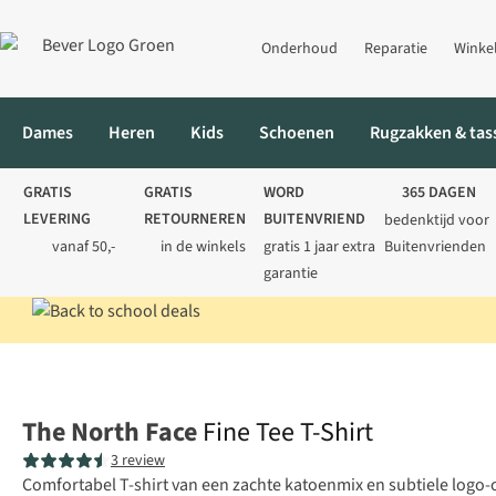
Onderhoud
Reparatie
Winke
Dames
Heren
Kids
Schoenen
Rugzakken & tas
GRATIS
GRATIS
WORD
365 DAGEN
LEVERING
RETOURNEREN
BUITENVRIEND
bedenktijd voor
vanaf 50,-
in de winkels
gratis 1 jaar extra
Buitenvrienden
garantie
Home
Heren
Shirts
T-shirts
Fine Tee T-Shirt
The North Face
Fine Tee T-Shirt
3 review
Comfortabel T-shirt van een zachte katoenmix en subtiele logo-o