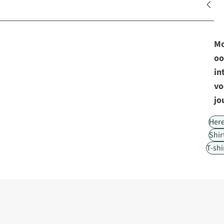
Mo
oo
in
vo
jo
Her
Shir
T-shi