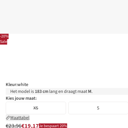
-20%
Sale
Kleur
:
white
Het model is
183 cm
lang en draagt maat
M
.
Kies jouw maat:
XS
S
Maattabel
€23,96
€19,17
Je bespaart 20%