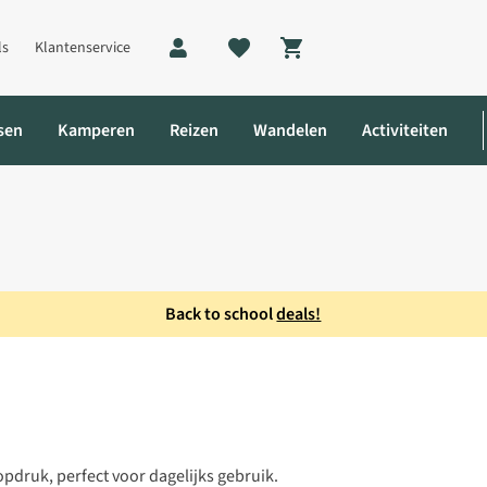
ls
Klantenservice
Shopping cart
sen
Kamperen
Reizen
Wandelen
Activiteiten
Back to school
deals!
pdruk, perfect voor dagelijks gebruik.