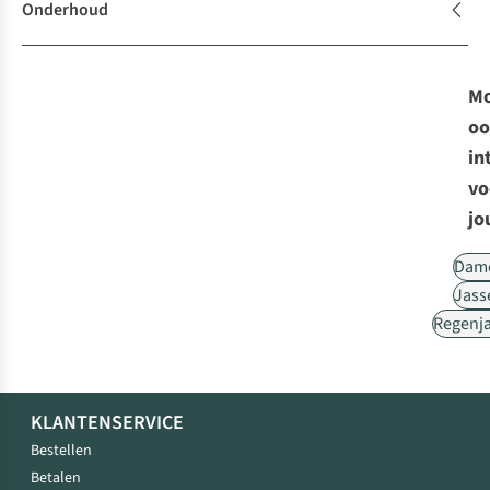
Onderhoud
Mo
oo
in
vo
jo
Dam
Jass
Regenj
KLANTENSERVICE
Bestellen
Betalen