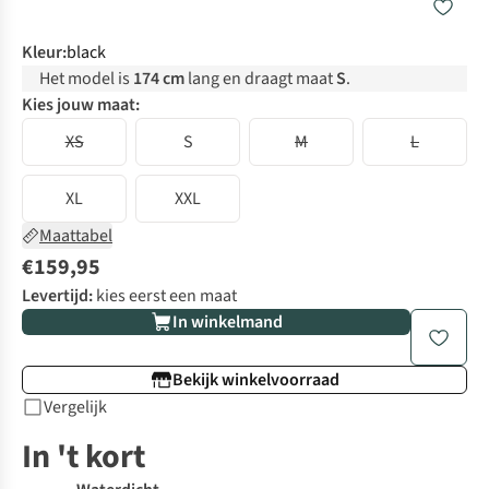
Kleur
:
black
Het model is
174 cm
lang en draagt maat
S
.
Kies jouw maat:
XS
S
M
L
XL
XXL
Maattabel
€159,95
Levertijd:
kies eerst een maat
In winkelmand
Bekijk winkelvoorraad
Vergelijk
In 't kort