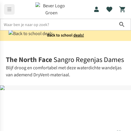
Sho
Back to school
deals!
Jassen
Regenjassen
The North Face
Sangro Regenjas Dames
Blijf droog en comfortabel met deze waterdichte wandeljas
van ademend DryVent-materiaal.