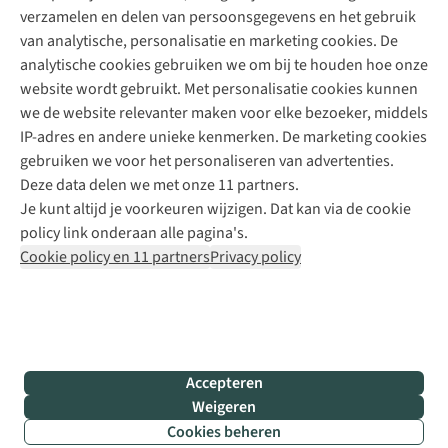
verzamelen en delen van persoonsgegevens en het gebruik
+31 6 12 28 49 80
van analytische, personalisatie en marketing cookies. De
analytische cookies gebruiken we om bij te houden hoe onze
Contactformulier
website wordt gebruikt. Met personalisatie cookies kunnen
we de website relevanter maken voor elke bezoeker, middels
IP-adres en andere unieke kenmerken. De marketing cookies
Algeme
gebruiken we voor het personaliseren van advertenties.
voorwa
Deze data delen we met onze 11 partners.
|
Je kunt altijd je voorkeuren wijzigen. Dat kan via de cookie
Priva
policy link onderaan alle pagina's.
polic
Cookie policy en 11 partners
Privacy policy
|
Cook
polic
|
© 202
Accepteren
Bever
Weigeren
B.V. Al
Cookies beheren
rights