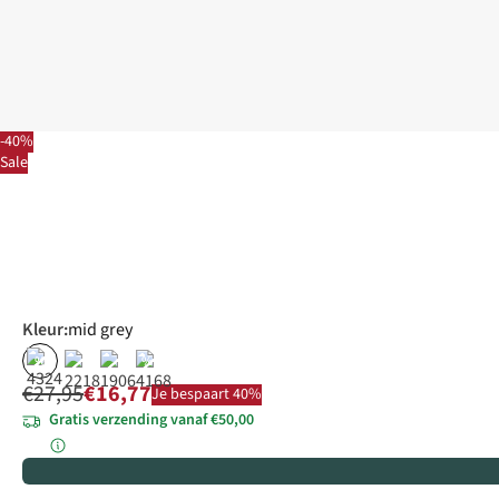
-40%
Sale
Kleur
:
mid grey
%
%
€27,95
€16,77
Je bespaart 40%
Gratis verzending vanaf €50,00