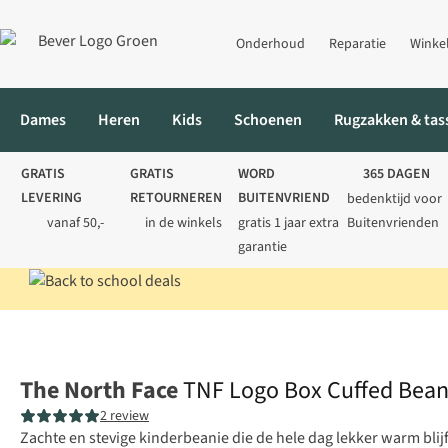
Onderhoud
Reparatie
Winke
Dames
Heren
Kids
Schoenen
Rugzakken & tas
GRATIS
GRATIS
WORD
365 DAGEN
LEVERING
RETOURNEREN
BUITENVRIEND
bedenktijd voor
vanaf 50,-
in de winkels
gratis 1 jaar extra
Buitenvrienden
garantie
Home
Kids
Mutsen
TNF Logo Box Cuffed Beanie Junior
The North Face
TNF Logo Box Cuffed Bean
2 review
Zachte en stevige kinderbeanie die de hele dag lekker warm blijft