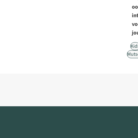
oo
in
vo
jo
Kid
Muts