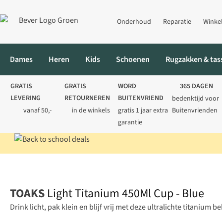
Onderhoud
Reparatie
Winke
Dames
Heren
Kids
Schoenen
Rugzakken & tas
GRATIS
GRATIS
WORD
365 DAGEN
LEVERING
RETOURNEREN
BUITENVRIEND
bedenktijd voor
vanaf 50,-
in de winkels
gratis 1 jaar extra
Buitenvrienden
garantie
Home
Kamperen
Koken
Bekers & glazen
Light Titanium 450
TOAKS
Light Titanium 450Ml Cup - Blue
Drink licht, pak klein en blijf vrij met deze ultralichte titanium b