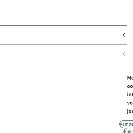
Mo
oo
in
vo
jo
Kampe
Kok