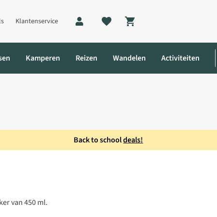
ls
Klantenservice
Shopping cart
sen
Kamperen
Reizen
Wandelen
Activiteiten
Back to school
deals!
Ml Cup - Blue
eker van 450 ml.