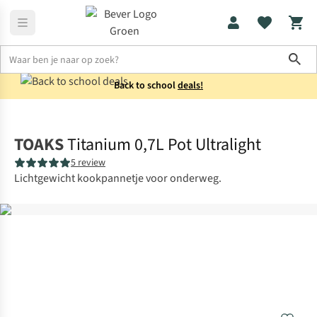
Sho
Back to school
deals!
Koken
Potten & pannen
TOAKS
Titanium 0,7L Pot Ultralight
5 review
Lichtgewicht kookpannetje voor onderweg.