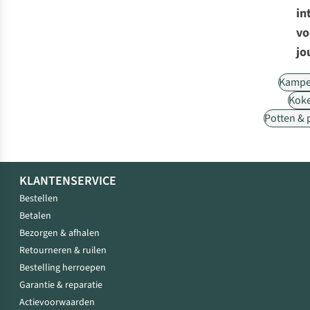
in
vo
jo
Kampe
Kok
Potten &
KLANTENSERVICE
Bestellen
Betalen
Bezorgen & afhalen
Retourneren & ruilen
Bestelling herroepen
Garantie & reparatie
Actievoorwaarden