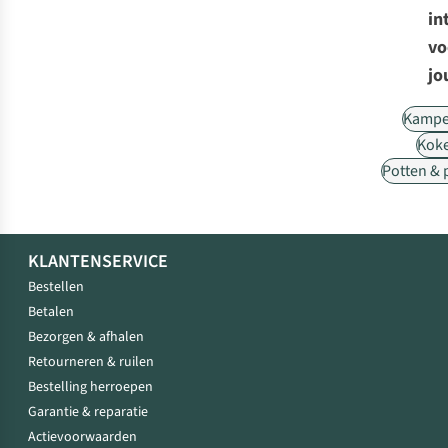
in
vo
jo
Kampe
Kok
Potten &
KLANTENSERVICE
Bestellen
Betalen
Bezorgen & afhalen
Retourneren & ruilen
Bestelling herroepen
Garantie & reparatie
Actievoorwaarden