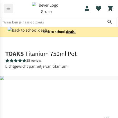
Sho
Back to school
deals!
Koken
Potten & pannen
TOAKS
Titanium 750ml Pot
58 review
Lichtgewicht pannetje van titanium.