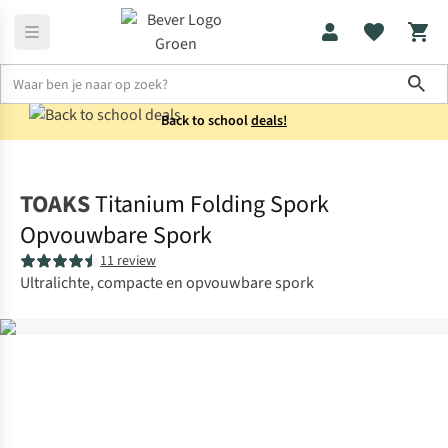
Sho
Back to school
deals!
Koken
Bestek
TOAKS
Titanium Folding Spork
Opvouwbare Spork
11 review
Ultralichte, compacte en opvouwbare spork