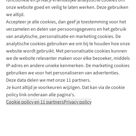
functionele en privacy-vriendelijke analytische cookies om
onze website goed en veilig te laten werken. Deze gebruiken
Direct advies van een Buitenexpert
we altijd.
Accepteer je alle cookies, dan geef je toestemming voor het
+31 (0)85 888 50 88
verzamelen en delen van persoonsgegevens en het gebruik
+31 6 12 28 49 80
van analytische, personalisatie en marketing cookies. De
analytische cookies gebruiken we om bij te houden hoe onze
Contactformulier
website wordt gebruikt. Met personalisatie cookies kunnen
we de website relevanter maken voor elke bezoeker, middels
IP-adres en andere unieke kenmerken. De marketing cookies
Algeme
gebruiken we voor het personaliseren van advertenties.
voorwa
Deze data delen we met onze 11 partners.
|
Je kunt altijd je voorkeuren wijzigen. Dat kan via de cookie
Priva
policy link onderaan alle pagina's.
polic
Cookie policy en 11 partners
Privacy policy
|
Cook
polic
|
© 202