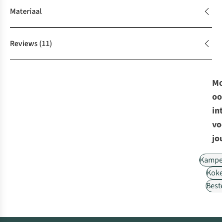
Materiaal
Reviews
(11)
Mo
oo
in
vo
jo
Kampe
Kok
Best