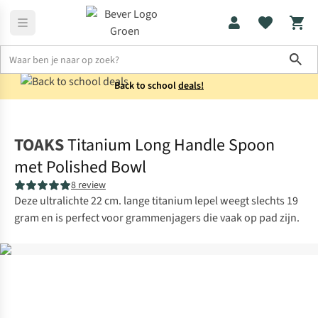
Sho
Back to school
deals!
Koken
Bestek
TOAKS
Titanium Long Handle Spoon
met Polished Bowl
8 review
Deze ultralichte 22 cm. lange titanium lepel weegt slechts 19
gram en is perfect voor grammenjagers die vaak op pad zijn.