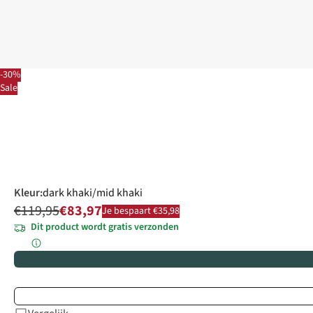
-30%
Sale
Kleur
:
dark khaki/mid khaki
€119,95
€83,97
Je bespaart €35,98
Dit product wordt gratis verzonden