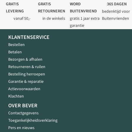
GRATIS
GRATIS
WORD
365 DAGEN
LEVERING
RETOURNEREN
BUITENVRIEND
bedenktijd voor
vanaf 50,-
in de winkels
gratis 1 jaar extra
Buitenvrienden
garantie
KLANTENSERVICE
Bestellen
Betalen
Bezorgen & afhalen
Retourneren & ruilen
Bestelling herroepen
Garantie & reparatie
Actievoorwaarden
Klachten
OVER BEVER
Contactgegevens
Toegankelijkheidsverklaring
Pers en nieuws