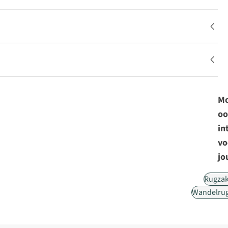
Mo
oo
in
vo
jo
Rugza
Wandelru