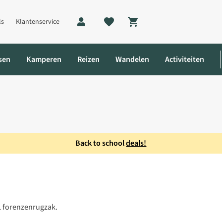
ls
Klantenservice
Shopping cart
sen
Kamperen
Reizen
Wandelen
Activiteiten
Back to school
deals!
L forenzenrugzak.