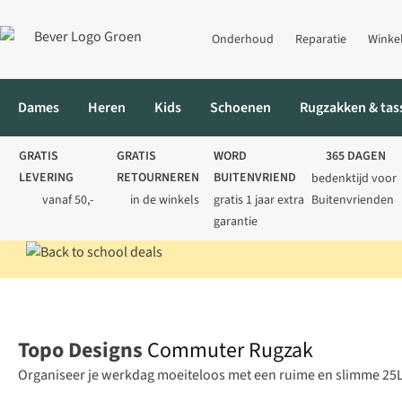
Onderhoud
Reparatie
Winke
Dames
Heren
Kids
Schoenen
Rugzakken & tas
GRATIS
GRATIS
WORD
365 DAGEN
LEVERING
RETOURNEREN
BUITENVRIEND
bedenktijd voor
vanaf 50,-
in de winkels
gratis 1 jaar extra
Buitenvrienden
garantie
Home
Rugzakken
Wandelrugzakken
Commuter Rugzak
Topo Designs
Commuter Rugzak
Organiseer je werkdag moeiteloos met een ruime en slimme 25