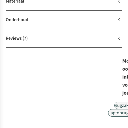
Materiaal
Onderhoud
Reviews
(7)
Mo
oo
in
vo
jo
Rugza
Laptopru