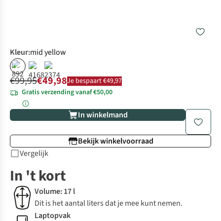
Kleur
:
mid yellow
%
€99,95
€49,98
Je bespaart €49,97
Gratis verzending vanaf €50,00
In winkelmand
Bekijk winkelvoorraad
Vergelijk
In 't kort
Volume: 17 l
Dit is het aantal liters dat je mee kunt nemen.
Laptopvak