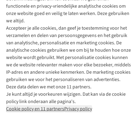
functionele en privacy-vriendelijke analytische cookies om
onze website goed en veilig te laten werken. Deze gebruiken
Direct advies van een Buitenexpert
we altijd.
Accepteer je alle cookies, dan geef je toestemming voor het
+31 (0)85 888 50 88
verzamelen en delen van persoonsgegevens en het gebruik
+31 6 12 28 49 80
van analytische, personalisatie en marketing cookies. De
analytische cookies gebruiken we om bij te houden hoe onze
Contactformulier
website wordt gebruikt. Met personalisatie cookies kunnen
we de website relevanter maken voor elke bezoeker, middels
IP-adres en andere unieke kenmerken. De marketing cookies
Algeme
gebruiken we voor het personaliseren van advertenties.
voorwa
Deze data delen we met onze 11 partners.
|
Je kunt altijd je voorkeuren wijzigen. Dat kan via de cookie
Priva
policy link onderaan alle pagina's.
polic
Cookie policy en 11 partners
Privacy policy
|
Cook
polic
|