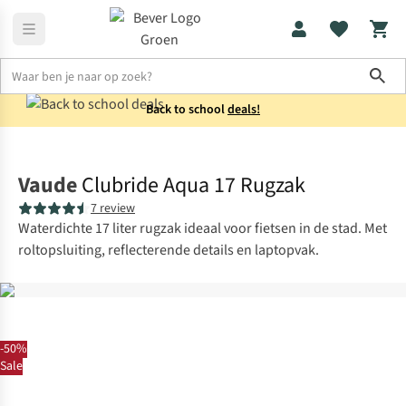
Sho
Back to school
deals!
Rugzakken
Laptoprugzakken
Vaude
Clubride Aqua 17 Rugzak
7 review
Waterdichte 17 liter rugzak ideaal voor fietsen in de stad. Met
roltopsluiting, reflecterende details en laptopvak.
-50%
Sale