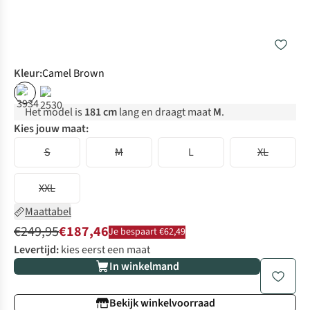
Kleur
:
Camel Brown
%
%
Het model is
181 cm
lang en draagt maat
M
.
Kies jouw maat:
S
M
L
XL
XXL
Maattabel
€249,95
€187,46
Je bespaart €62,49
Levertijd:
kies eerst een maat
In winkelmand
Bekijk winkelvoorraad