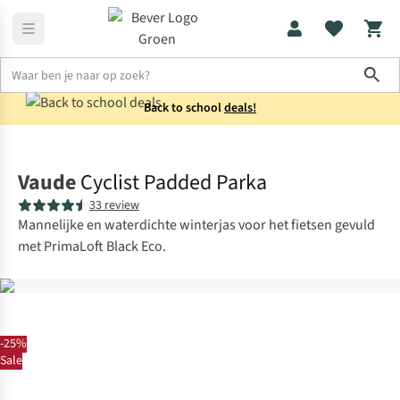
Sho
Back to school
deals!
Jassen
Winterjassen
Vaude
Cyclist Padded Parka
33 review
Mannelijke en waterdichte winterjas voor het fietsen gevuld
met PrimaLoft Black Eco.
-25%
Sale