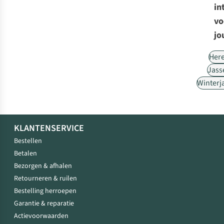
in
vo
jo
Her
Jass
Winterj
KLANTENSERVICE
Bestellen
Betalen
Bezorgen & afhalen
Retourneren & ruilen
Bestelling herroepen
Garantie & reparatie
Actievoorwaarden