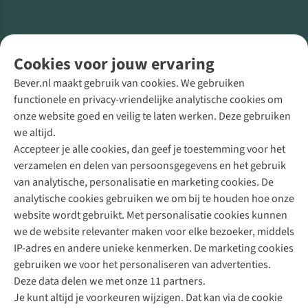
Volg ons voor meer Buiten
Cookies voor jouw ervaring
Bever.nl maakt gebruik van cookies. We gebruiken
functionele en privacy-vriendelijke analytische cookies om
onze website goed en veilig te laten werken. Deze gebruiken
Direct advies van een Buitenexpert
we altijd.
Accepteer je alle cookies, dan geef je toestemming voor het
+31 (0)85 888 50 88
verzamelen en delen van persoonsgegevens en het gebruik
+31 6 12 28 49 80
van analytische, personalisatie en marketing cookies. De
analytische cookies gebruiken we om bij te houden hoe onze
Contactformulier
website wordt gebruikt. Met personalisatie cookies kunnen
we de website relevanter maken voor elke bezoeker, middels
IP-adres en andere unieke kenmerken. De marketing cookies
Algeme
gebruiken we voor het personaliseren van advertenties.
voorwa
Deze data delen we met onze 11 partners.
|
Je kunt altijd je voorkeuren wijzigen. Dat kan via de cookie