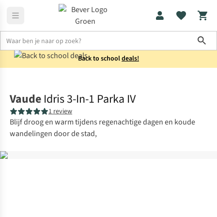
Sho
Back to school
deals!
Jassen
3-in-1-jassen
Vaude
Idris 3-In-1 Parka IV
1 review
Blijf droog en warm tijdens regenachtige dagen en koude
wandelingen door de stad,