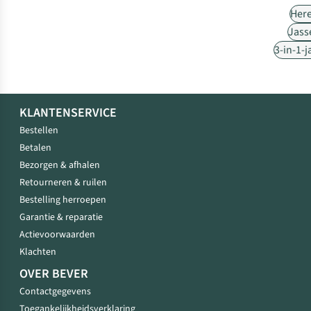
Her
Jass
3-in-1-
KLANTENSERVICE
Bestellen
Betalen
Bezorgen & afhalen
Retourneren & ruilen
Bestelling herroepen
Garantie & reparatie
Actievoorwaarden
Klachten
OVER BEVER
Contactgegevens
Toegankelijkheidsverklaring