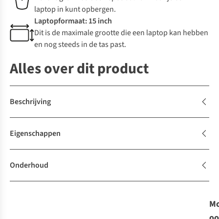
laptop in kunt opbergen.
Laptopformaat: 15 inch
Dit is de maximale grootte die een laptop kan hebben
en nog steeds in de tas past.
Alles over dit product
Beschrijving
Eigenschappen
Onderhoud
Mo
oo