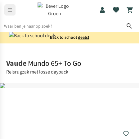
Sho
Back to school
deals!
Rugzakken
Travelpacks
Vaude
Mundo 65+ To Go
Reisrugzak met losse daypack