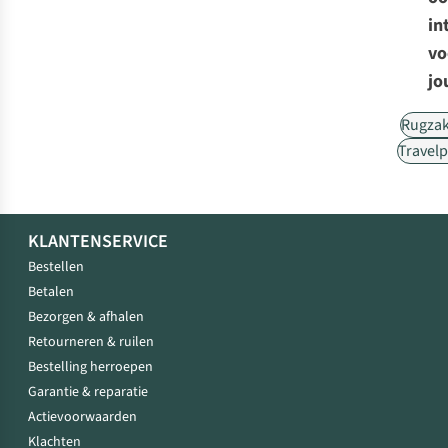
in
vo
jo
Rugza
Travel
KLANTENSERVICE
Bestellen
Betalen
Bezorgen & afhalen
Retourneren & ruilen
Bestelling herroepen
Garantie & reparatie
Actievoorwaarden
Klachten