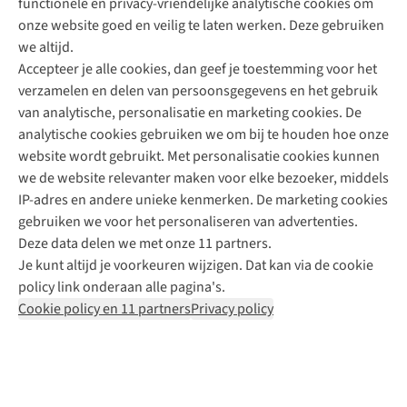
functionele en privacy-vriendelijke analytische cookies om
onze website goed en veilig te laten werken. Deze gebruiken
Direct advies van een Buitenexpert
we altijd.
Accepteer je alle cookies, dan geef je toestemming voor het
+31 (0)85 888 50 88
verzamelen en delen van persoonsgegevens en het gebruik
+31 6 12 28 49 80
van analytische, personalisatie en marketing cookies. De
analytische cookies gebruiken we om bij te houden hoe onze
Contactformulier
website wordt gebruikt. Met personalisatie cookies kunnen
we de website relevanter maken voor elke bezoeker, middels
IP-adres en andere unieke kenmerken. De marketing cookies
Algeme
gebruiken we voor het personaliseren van advertenties.
voorwa
Deze data delen we met onze 11 partners.
|
Je kunt altijd je voorkeuren wijzigen. Dat kan via de cookie
Priva
policy link onderaan alle pagina's.
polic
Cookie policy en 11 partners
Privacy policy
|
Cook
polic
|
© 202