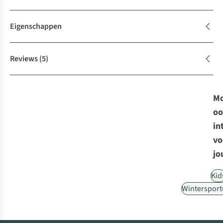
Eigenschappen
Reviews
(5)
Mo
oo
in
vo
jo
Kid
Wintersport