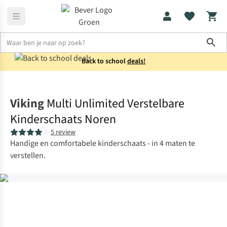
Sho
Back to school
deals!
Kids
Wintersportuitrusting
Viking
Multi Unlimited Verstelbare
Kinderschaats Noren
5 review
Handige en comfortabele kinderschaats - in 4 maten te
verstellen.