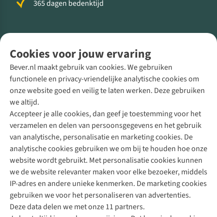
365 dagen bedenktijd
Volg ons voor meer Buiten
Cookies voor jouw ervaring
Bever.nl maakt gebruik van cookies. We gebruiken
functionele en privacy-vriendelijke analytische cookies om
onze website goed en veilig te laten werken. Deze gebruiken
Direct advies van een Buitenexpert
we altijd.
Accepteer je alle cookies, dan geef je toestemming voor het
+31 (0)85 888 50 88
verzamelen en delen van persoonsgegevens en het gebruik
+31 6 12 28 49 80
van analytische, personalisatie en marketing cookies. De
analytische cookies gebruiken we om bij te houden hoe onze
Contactformulier
website wordt gebruikt. Met personalisatie cookies kunnen
we de website relevanter maken voor elke bezoeker, middels
IP-adres en andere unieke kenmerken. De marketing cookies
Algeme
gebruiken we voor het personaliseren van advertenties.
voorwa
Deze data delen we met onze 11 partners.
|