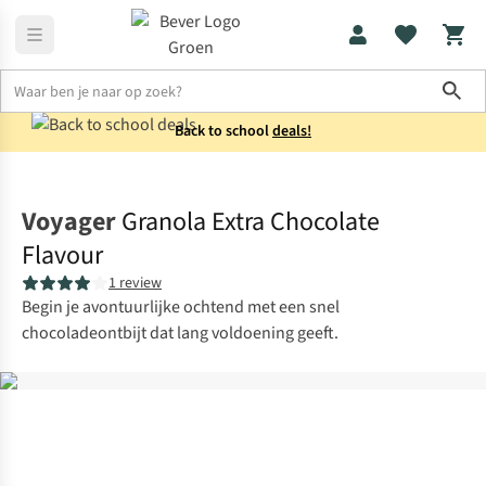
Sho
Back to school
deals!
Voeding
Maaltijden
Voyager
Granola Extra Chocolate
Flavour
1 review
Begin je avontuurlijke ochtend met een snel
chocoladeontbijt dat lang voldoening geeft.