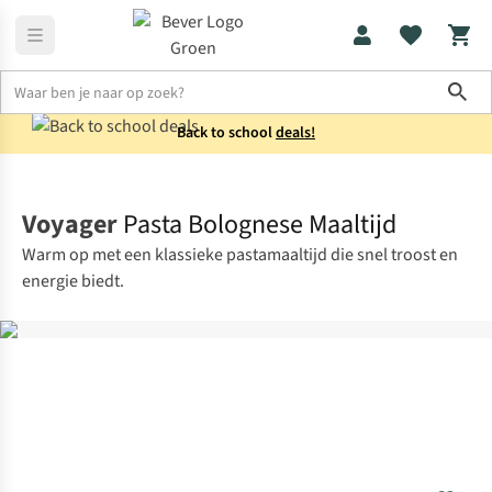
Sho
Back to school
deals!
Voeding
Maaltijden
Voyager
Pasta Bolognese Maaltijd
Warm op met een klassieke pastamaaltijd die snel troost en
energie biedt.