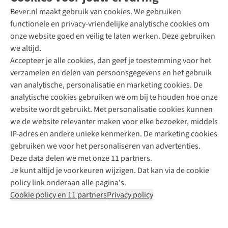
Bever.nl maakt gebruik van cookies. We gebruiken
functionele en privacy-vriendelijke analytische cookies om
onze website goed en veilig te laten werken. Deze gebruiken
Direct advies van een Buitenexpert
we altijd.
Accepteer je alle cookies, dan geef je toestemming voor het
+31 (0)85 888 50 88
verzamelen en delen van persoonsgegevens en het gebruik
+31 6 12 28 49 80
van analytische, personalisatie en marketing cookies. De
analytische cookies gebruiken we om bij te houden hoe onze
Contactformulier
website wordt gebruikt. Met personalisatie cookies kunnen
we de website relevanter maken voor elke bezoeker, middels
IP-adres en andere unieke kenmerken. De marketing cookies
Algeme
gebruiken we voor het personaliseren van advertenties.
voorwa
Deze data delen we met onze 11 partners.
|
Je kunt altijd je voorkeuren wijzigen. Dat kan via de cookie
Priva
policy link onderaan alle pagina's.
polic
Cookie policy en 11 partners
Privacy policy
|
Cook
polic