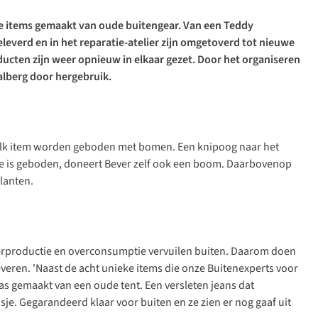
ke items gemaakt van oude buitengear. Van een
Teddy
geleverd en in het reparatie-atelier zijn omgetoverd tot nieuwe
ducten zijn weer opnieuw in elkaar gezet. Door het organiseren
alberg door hergebruik.
op elk item worden geboden met bomen. Een knipoog naar het
die is geboden, doneert Bever zelf ook een boom. Daarbovenop
planten.
Overproductie en overconsumptie vervuilen buiten. Daarom doen
veren. 'Naast de acht unieke items die onze Buitenexperts voor
s gemaakt van een oude tent. Een versleten jeans dat
sje. Gegarandeerd klaar voor buiten en ze zien er nog gaaf uit