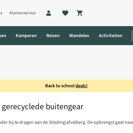
ls
Klantenservice
Shopping cart
sen
Kamperen
Reizen
Wandelen
Activiteiten
Back to school
deals!
 van gerecyclede buitengear
n gerecyclede buitengear
r bij te dragen aan de (kleding)afvalberg. De opbrengst gaat naar 