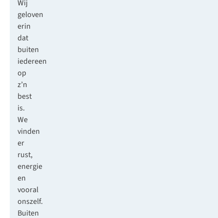
Wij
geloven
erin
dat
buiten
iedereen
op
z’n
best
is.
We
vinden
er
rust,
energie
en
vooral
onszelf.
Buiten