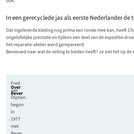
ook.”
In een gerecyclede jas als eerste Nederlander de 
Dat ingeleverde kleding nog prima een ronde mee kan, heeft Chri
ongelofelijke prestatie en tijdens een deel van de expeditie dro
het reparatie-atelier werd gerepareerd.
Benieuwd naar wat de veiling te bieden heeft? Je ziet het op de
Fred
Over
van
Bever
Olphen
begon
in
1977
met
Bever