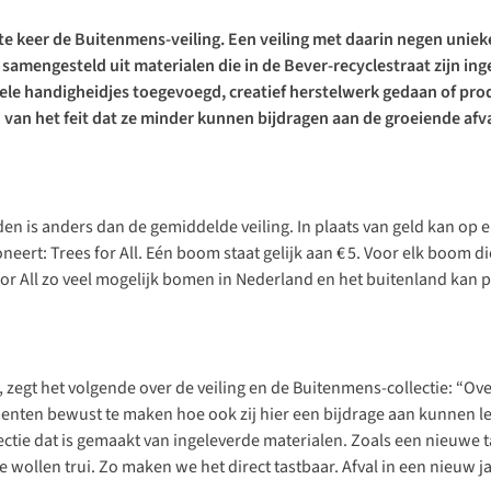
te keer de
Buitenmens-veiling
. Een veiling met daarin negen unie
is samengesteld uit materialen die in de Bever-recyclestraat zijn in
nele handigheidjes toegevoegd, creatief herstelwerk gedaan of pro
van het feit dat ze minder kunnen bijdragen aan de groeiende afv
ieden is anders dan de gemiddelde veiling. In plaats van geld kan 
oneert:
Trees for All
. Eén boom staat gelijk aan € 5. Voor elk boom 
or All zo veel mogelijk bomen in Nederland en het buitenland kan 
, zegt het volgende over de veiling en de Buitenmens-collectie: “
menten bewust te maken hoe ook zij hier een bijdrage aan kunnen le
ie dat is gemaakt van ingeleverde materialen. Zoals een nieuwe ta
wollen trui. Zo maken we het direct tastbaar. Afval in een nieuw ja