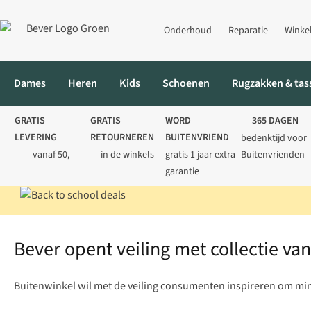
Onderhoud
Reparatie
Winke
Dames
Heren
Kids
Schoenen
Rugzakken & tas
GRATIS
GRATIS
WORD
365 DAGEN
LEVERING
RETOURNEREN
BUITENVRIEND
bedenktijd voor
vanaf 50,-
in de winkels
gratis 1 jaar extra
Buitenvrienden
garantie
Home
Perspagina en nieuws
Bever opent veiling met collectie
Bever opent veiling met collectie va
Buitenwinkel wil met de veiling consumenten inspireren om minde