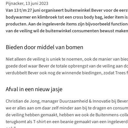
Pijnacker, 13 juni 2023
Van 13 t/m 27 juni organiseert buitenwinkel Bever voor de eers
bodywarmer
en
klimbroek
tot een
cross body bag
, ieder item 
producten. Aan de ingeleverde items zijn bijvoorbeeld functio
van de veiling wil de buitenwinkel consumenten bewust maken 
Bieden door middel van bomen
Niet alleen de veiling is uniek te noemen, ook de manier van b
goede doel waar Bever de totale opbrengst van de veiling aan d
verdubbelt Bever ook nog de winnende biedingen, zodat Trees f
Afval in een nieuw jasje
Christian de Jong, manager Duurzaamheid & Innovatie bij Bever
we er alles aan om daar zelf minder aan bij te dragen en consu
de veiling hebben gemaakt, hebben we ook de Buitenmens-collect
terugkomt als T-shirt en een beanie gemaakt van een ingeleverde 