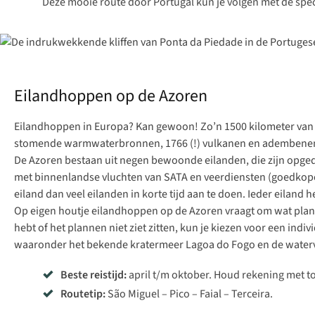
Deze mooie
route door Portugal
kun je volgen met de spe
Eilandhoppen op de Azoren
Eilandhoppen in Europa? Kan gewoon! Zo’n 1500 kilometer van Li
stomende warmwaterbronnen, 1766 (!) vulkanen en adembeneme
De Azoren bestaan uit negen bewoonde eilanden, die zijn opgede
met
binnenlandse vluchten van SATA
en veerdiensten (goedkoper 
eiland dan veel eilanden in korte tijd aan te doen. Ieder eiland h
Op eigen houtje eilandhoppen op de Azoren vraagt om wat planning
hebt of het plannen niet ziet zitten, kun je kiezen voor een indiv
waaronder het bekende kratermeer Lagoa do Fogo en de waterv
Beste reistijd:
april t/m oktober. Houd rekening met to
Routetip:
São Miguel – Pico – Faial – Terceira.