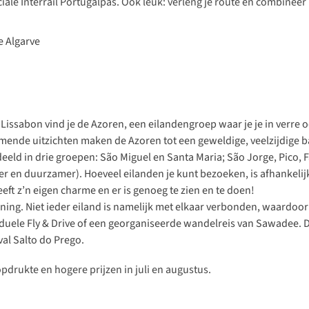
ciale
Interrail Portugalpas
. Ook leuk: verleng je route en
combineer 
ssabon vind je de Azoren, een eilandengroep waar je je in verre oo
nde uitzichten maken de Azoren tot een geweldige, veelzijdige
eld in drie groepen: São Miguel en Santa Maria; São Jorge, Pico, F
en duurzamer). Hoeveel eilanden je kunt bezoeken, is afhankelijk va
eeft z’n eigen charme en er is genoeg te zien en te doen!
. Niet ieder eiland is namelijk met elkaar verbonden, waardoor je ‘
iduele Fly & Drive of een
georganiseerde wandelreis van Sawadee.
D
al Salto do Prego.
pdrukte en hogere prijzen in juli en augustus.