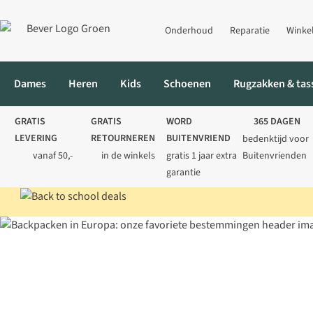
Onderhoud
Reparatie
Winke
Dames
Heren
Kids
Schoenen
Rugzakken & tas
GRATIS
GRATIS
WORD
365 DAGEN
LEVERING
RETOURNEREN
BUITENVRIEND
bedenktijd voor
vanaf 50,-
in de winkels
gratis 1 jaar extra
Buitenvrienden
garantie