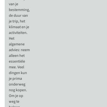
van je
bestemming,
de duur van
je trip, het
klimaat en je
activiteiten.
Het
algemene
advies: neem
alleen het
essentiële
mee. Veel
dingen kun
je prima
onderweg
nog kopen.
Om je op
weg te