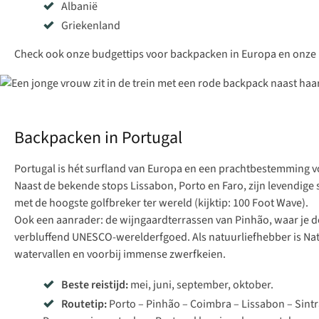
Albanië
Griekenland
Check ook onze
budgettips voor backpacken in Europa
en onze
Backpacken in Portugal
Portugal is hét surfland van Europa en een prachtbestemming voo
Naast de bekende stops Lissabon, Porto en Faro, zijn levendige 
met de hoogste golfbreker ter wereld (kijktip:
100 Foot Wave
).
Ook een aanrader: de wijngaardterrassen van Pinhão, waar je d
verbluffend UNESCO-werelderfgoed. Als natuurliefhebber is Nat
watervallen en voorbij immense zwerfkeien.
Beste reistijd:
mei, juni, september, oktober.
Routetip:
Porto – Pinhão – Coimbra – Lissabon – Sintr