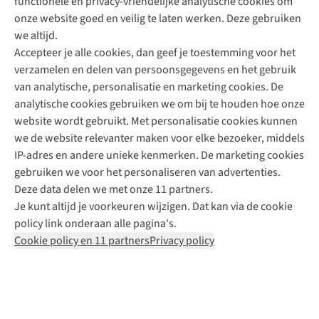
functionele en privacy-vriendelijke analytische cookies om
onze website goed en veilig te laten werken. Deze gebruiken
Direct advies van een Buitenexpert
we altijd.
Accepteer je alle cookies, dan geef je toestemming voor het
+31 (0)85 888 50 88
verzamelen en delen van persoonsgegevens en het gebruik
+31 6 12 28 49 80
van analytische, personalisatie en marketing cookies. De
analytische cookies gebruiken we om bij te houden hoe onze
Contactformulier
website wordt gebruikt. Met personalisatie cookies kunnen
we de website relevanter maken voor elke bezoeker, middels
IP-adres en andere unieke kenmerken. De marketing cookies
Algeme
gebruiken we voor het personaliseren van advertenties.
voorwa
Deze data delen we met onze 11 partners.
|
Je kunt altijd je voorkeuren wijzigen. Dat kan via de cookie
Priva
policy link onderaan alle pagina's.
polic
Cookie policy en 11 partners
Privacy policy
|
Cook
polic
|
© 202